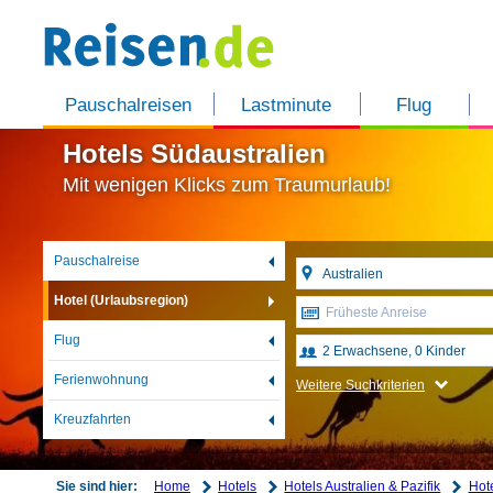
Pauschalreisen
Lastminute
Flug
Hotels Südaustralien
Mit wenigen Klicks zum Traumurlaub!
Pauschalreise
Hotel (Urlaubsregion)
Früheste Anreise
Flug
Ferienwohnung
Weitere Suchkriterien
Kreuzfahrten
Home
Hotels
Hotels Australien & Pazifik
Hote
Sie sind hier: