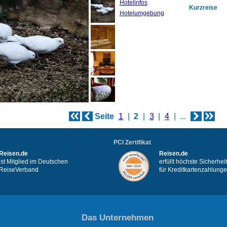
Hotelinfos
Kurzreise
Hotelumgebung
Seite
1
2
3
4
...
PCI Zertifikat
Reisen.de
Reisen.de
ist Mitglied im Deutschen
erfüllt höchste Sicherhe
ReiseVerband
für Kreditkartenzahlung
Das Unternehmen