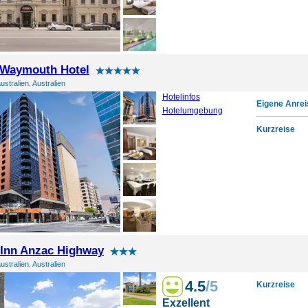
 Waymouth Hotel
ustralien, Australien
Hotelinfos
Eigene Anrei
Hotelumgebung
Kurzreise
Inn Anzac Highway
ustralien, Australien
4.5
/5
Kurzreise
Exzellent