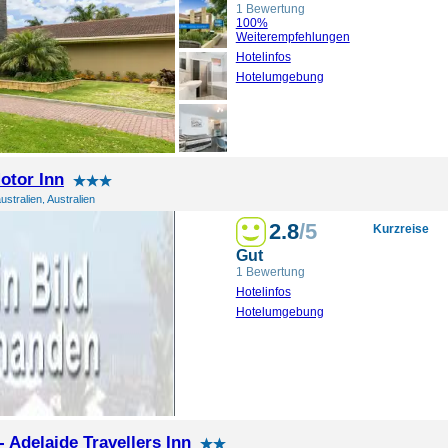
1 Bewertung
100%
Weiterempfehlungen
Hotelinfos
Hotelumgebung
otor Inn
ustralien, Australien
2.8
/5
Kurzreise
Gut
1 Bewertung
Hotelinfos
Hotelumgebung
 Adelaide Travellers Inn