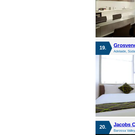
Grosveno
19.
Adelaide, Süda
Jacobs C
20.
Barossa Valley