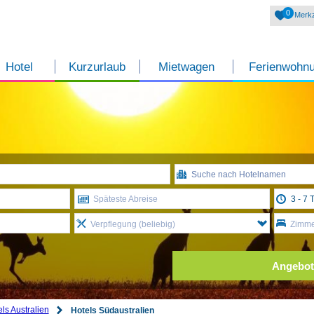
0
Merkz
Hotel
Kurzurlaub
Mietwagen
Ferienwohn
Späteste Abreise
Verpflegung (beliebig)
Zimmer
Angebot
ls Australien
Hotels Südaustralien