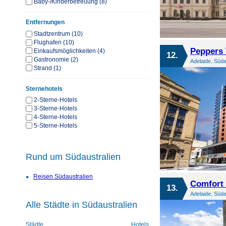
Baby-/Kinderbetreuung (8)
Entfernungen
Stadtzentrum (10)
Flughafen (10)
Peppers
Einkaufsmöglichkeiten (4)
12.
Gastronomie (2)
Adelaide, Süda
Strand (1)
Sternehotels
2-Sterne-Hotels
3-Sterne-Hotels
4-Sterne-Hotels
5-Sterne-Hotels
Rund um Südaustralien
Reisen Südaustralien
Comfort 
13.
Adelaide, Süda
Alle Städte in Südaustralien
Städte
Hotels