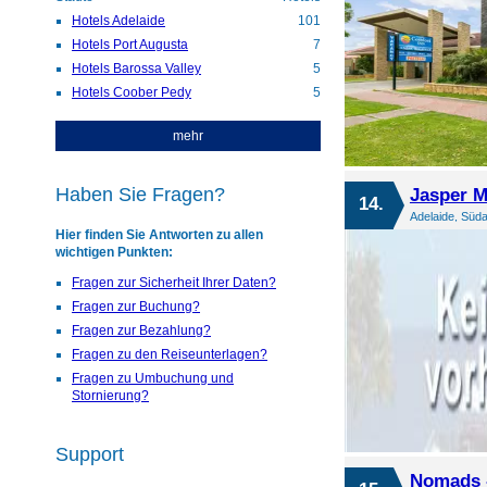
Hotels Adelaide
101
Hotels Port Augusta
7
Hotels Barossa Valley
5
Hotels Coober Pedy
5
mehr
Jasper M
Haben Sie Fragen?
14.
Adelaide, Süda
Hier finden Sie Antworten zu allen
wichtigen Punkten:
Fragen zur Sicherheit Ihrer Daten?
Fragen zur Buchung?
Fragen zur Bezahlung?
Fragen zu den Reiseunterlagen?
Fragen zu Umbuchung und
Stornierung?
Support
Nomads -