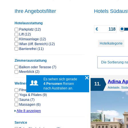
Ihre Angebotsfilter
Hotels Südaust
Hotelausstattung
€
Parkplatz (12)
Lift (12)
Klimaanlage (12)
Hotelkategorie
Wlan (öff. Bereich) (12)
Barrierefrei (11)
Zimmerausstattung
Die Sortierung na
Balkon oder Terasse (7)
Meerblick (2)
Es sehen sich gerade
Adina Ap
11.
Wellness & Sport
4 Personen
Reisen
Adelaide, Süda
nach Australien an.
Fitnessstudio (11)
Yoga & Pilates (9)
Sauna (7)
Massagen (6)
Alle 8 anzeigen
Service