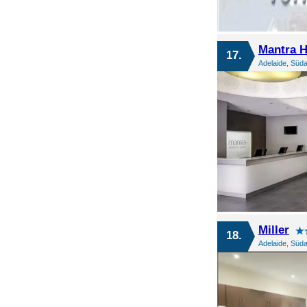
Mantra 
17.
Adelaide, Süda
Miller
18.
Adelaide, Süda