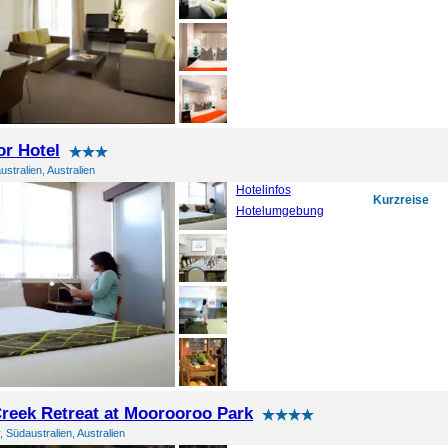
r Hotel
ustralien, Australien
Hotelinfos
Kurzreise
Hotelumgebung
reek Retreat at Moorooroo Park
, Südaustralien, Australien