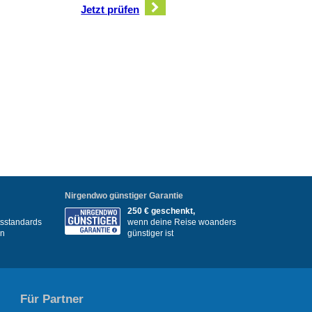
Jetzt prüfen
Nirgendwo günstiger Garantie
250 € geschenkt,
itsstandards
wenn deine Reise woanders
en
günstiger ist
Für Partner