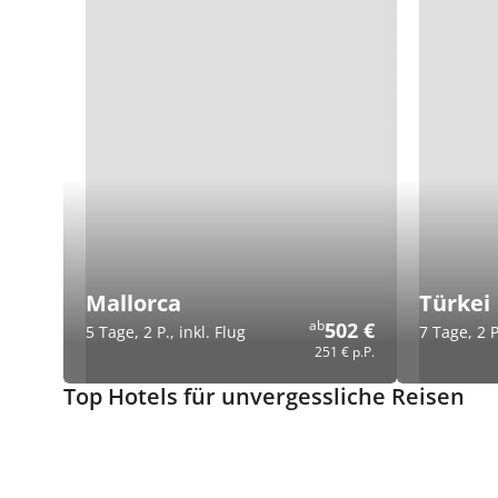
Mallorca
Türkei
ab
502 €
5 Tage, 2 P., inkl. Flug
7 Tage, 2 P
251 €
p.P.
Top Hotels für unvergessliche Reisen