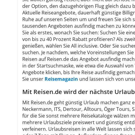
der Option, den dazugehörigen Flug gleich dazu 
Aktuelle Reiseangebote, dauerhaft günstige Billig
Ruhe auf unseren Seiten um und freuen Sie sich s
tausenden Angeboten ausfindig machen zu können.
Sie als erstes, wonach Sie suchen: Suchen Sie ei
von bis zu 40 Prozent Rabatt profitieren? Als zwe
genießen, wählen Sie All inclusive. Oder Sie such
suchen. Je nachdem, welche Voreinstellungen Sie t
Reisen auf Reisen.de das Angebot ausfindig mache
in der Startsuchmaske, wie etwa die Auswahl von
Angebote klicken, bis Ihre Reise ausfindig gemacht
Sie unser
Reisemagazin
und lassen sich von unse
Mit Reisen.de wird der nächste Urla
Mit Reisen.de geht günstig Urlaub machen ganz e
Neckermann, ITS, Dertour, Alltours, Öger Tours, 
für die Sie sonst mehrere Reisekataloge wälzen mü
mehrere Urlaubsziele preiswert und günstig entde
verfeinern. Urlaubsreisen in alle Welt lassen sic