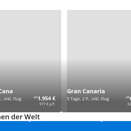
Cana
Gran Canaria
ab
ab
1.954 €
., inkl. Flug
5 Tage, 2 P., inkl. Flug
977 €
p.P.
32
nen der Welt