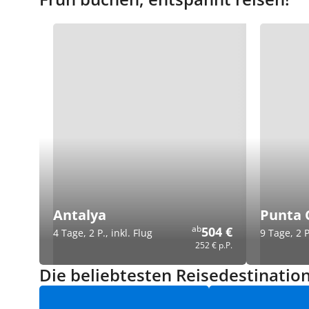
Antalya
Punta 
ab
504 €
4 Tage, 2 P., inkl. Flug
9 Tage, 2 P
252 €
p.P.
Die beliebtesten Reisedestinatio