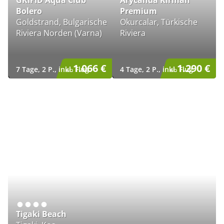
GRIFID Aqua Club
Arycanda Kirman
Bolero
Premium
Goldstrand, Bulgarische
Okurcalar, Türkische
Riviera Norden (Varna)
Riviera
1.066 €
1.290 €
7 Tage, 2 P., inkl. Flug
4 Tage, 2 P., inkl. Flug
ab
ab
)
)
Tigaki Beach