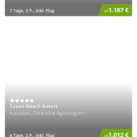
1.187 €
7 Tage, 2 P., inkl. Flug
ab
)
Tusan Beach Resort
Kusadasi, Türkische Ägäisregion
1.012 €
6 Tage, 2 P., inkl. Flug
ab