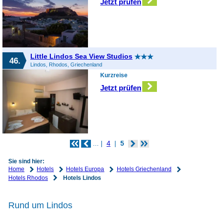
Jetzt prüfen
Little Lindos Sea View Studios
46.
Lindos, Rhodos, Griechenland
Kurzreise
Jetzt prüfen
...
4
5
Sie sind hier:
Home
Hotels
Hotels Europa
Hotels Griechenland
Hotels Rhodos
Hotels Lindos
Rund um Lindos