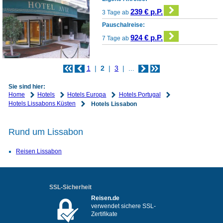
239 € p.P.
3 Tage ab
Pauschalreise:
924 € p.P.
7 Tage ab
1
2
3
...
Sie sind hier:
Home
Hotels
Hotels Europa
Hotels Portugal
Hotels Lissabons Küsten
Hotels Lissabon
Rund um Lissabon
Reisen Lissabon
SSL-Sicherheit
Reisen.de
verwendet sichere SSL-
Zertifikate