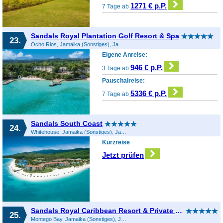
1271 € p.P.
7 Tage ab
Sandals Royal Plantation Golf Resort & Spa
23.
Ocho Rios, Jamaika (Sonstiges), Jamaika
Eigene Anreise:
946 € p.P.
3 Tage ab
Pauschalreise:
5336 € p.P.
7 Tage ab
Sandals South Coast
24.
Whitehouse, Jamaika (Sonstiges), Jamaika
Kurzreise
Jetzt prüfen
Sandals Royal Caribbean Resort & Private Island
25.
Montego Bay, Jamaika (Sonstiges), Jamaika