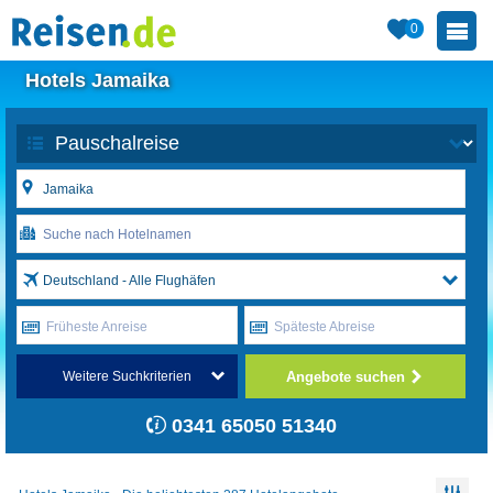
0
Hotels Jamaika
Deutschland - Alle Flughäfen
Früheste Anreise
Späteste Abreise
Angebote suchen
Weitere Suchkriterien
0341 65050 51340