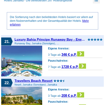
Hotels Jamaika - Die beliebtesten 287 Hotelangebote
Die Sortierung nach den beliebtesten Hotels basiert vor allem auf
dem Nutzerverhalten und der Gesamtqualität der Hotels.
Mehr
erfahren
Luxury Bahia Principe Runaway Bay - Erwachsenenhotel
21.
Runaway Bay, Jamaika (Sonstiges), Jamaika
Eigene Anreise:
346 € p.P.
3 Tage ab
Pauschalreise:
1728 € p.P.
7 Tage ab
Travellers Beach Resort
22.
Negril, Jamaika (Sonstiges), Jamaika
Eigene Anreise:
208 € p.P.
3 Tage ab
Pauschalreise: