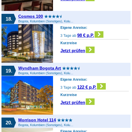
Cosmos 100
18.
Bogota, Kolumbien (Sonstiges), Kolumbien
Eigene Anreise:
98 € p.P.
3 Tage ab
Kurzreise
Jetzt prüfen
Wyndham Bogota Art
19.
Bogota, Kolumbien (Sonstiges), Kolumbien
Eigene Anreise:
122 € p.P.
3 Tage ab
Kurzreise
Jetzt prüfen
Morrison Hotel 114
20.
Bogota, Kolumbien (Sonstiges), Kolumbien
Eigene Anreise: