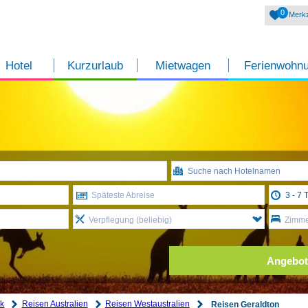
0
Merkz
Hotel
Kurzurlaub
Mietwagen
Ferienwohn
Späteste Abreise
Verpflegung (beliebig)
Zimmer
Angebot
ik
Reisen Australien
Reisen Westaustralien
Reisen Geraldton