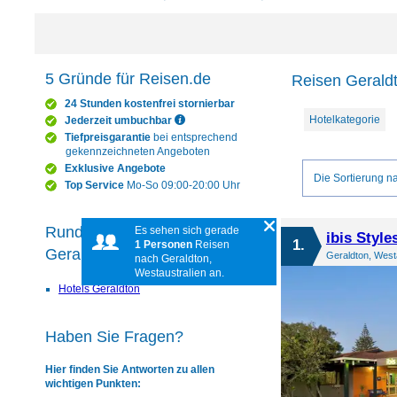
5 Gründe für Reisen.de
Reisen Geraldt
24 Stunden kostenfrei stornierbar
Hotelkategorie
Jederzeit umbuchbar
Tiefpreisgarantie
bei entsprechend
gekennzeichneten Angeboten
Exklusive Angebote
Die Sortierung na
Top Service
Mo-So 09:00-20:00 Uhr
Rund um das Reiseziel
Es sehen sich gerade
ibis Style
1.
1 Personen
Reisen
Geraldton
Geraldton, Westa
nach Geraldton,
Westaustralien an.
Hotels Geraldton
Haben Sie Fragen?
Hier finden Sie Antworten zu allen
wichtigen Punkten: