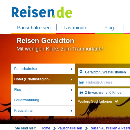
Pauschalreisen
Lastminute
Flug
Reisen Geraldton
Mit wenigen Klicks zum Traumurlaub!
Pauschalreise
Hotel (Urlaubsregion)
Früheste Anreise
Flug
Ferienwohnung
Weitere Suchkriterien
Kreuzfahrten
Home
Pauschalreisen
Reisen Australien & Pazif
Sie sind hier: