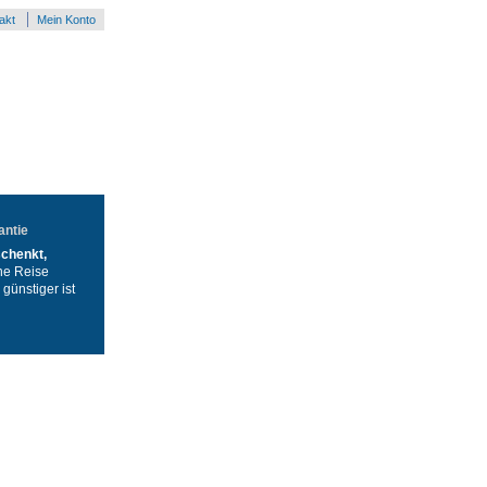
akt
Mein Konto
antie
schenkt,
ne Reise
günstiger ist