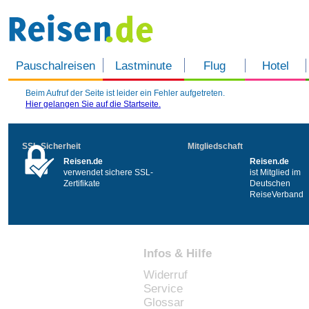
Pauschalreisen
Lastminute
Flug
Hotel
Beim Aufruf der Seite ist leider ein Fehler aufgetreten.
Hier
gelangen Sie auf die Startseite.
SSL-Sicherheit
Mitgliedschaft
Reisen.de
Reisen.de
verwendet sichere SSL-
ist Mitglied im
Zertifikate
Deutschen
ReiseVerband
Infos & Hilfe
Widerruf
Service
Glossar