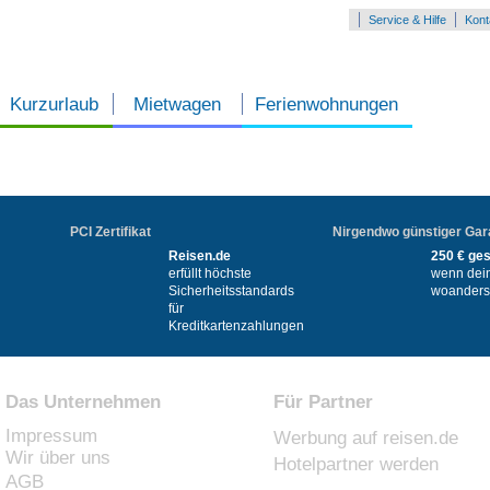
Service & Hilfe
Kont
Kurzurlaub
Mietwagen
Ferienwohnungen
PCI Zertifikat
Nirgendwo günstiger Gar
Reisen.de
250 € ge
erfüllt höchste
wenn dei
Sicherheitsstandards
woanders 
für
Kreditkartenzahlungen
Das Unternehmen
Für Partner
Impressum
Werbung auf reisen.de
Wir über uns
Hotelpartner werden
AGB