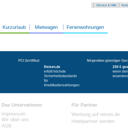
Service & Hilfe
Kont
Kurzurlaub
Mietwagen
Ferienwohnungen
PCI Zertifikat
Nirgendwo günstiger Gar
Reisen.de
250 € ge
erfüllt höchste
wenn dei
Sicherheitsstandards
woanders 
für
Kreditkartenzahlungen
Das Unternehmen
Für Partner
Impressum
Werbung auf reisen.de
Wir über uns
Hotelpartner werden
AGB