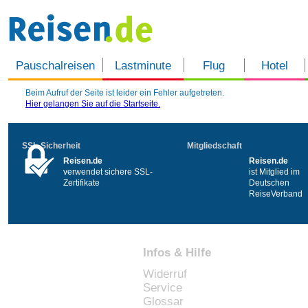
Pauschalreisen
Lastminute
Flug
Hotel
Beim Aufruf der Seite ist leider ein Fehler aufgetreten.
Hier
gelangen Sie auf die Startseite.
SSL-Sicherheit
Mitgliedschaft
Reisen.de
Reisen.de
verwendet sichere SSL-
ist Mitglied im
Zertifikate
Deutschen
ReiseVerband
Infos & Hilfe
Widerruf
Service
Glossar