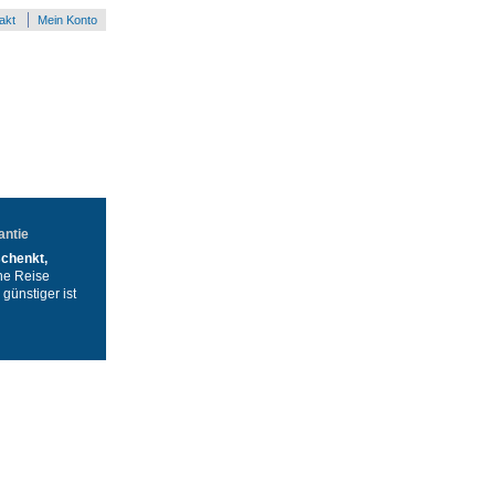
akt
Mein Konto
antie
schenkt,
ne Reise
günstiger ist