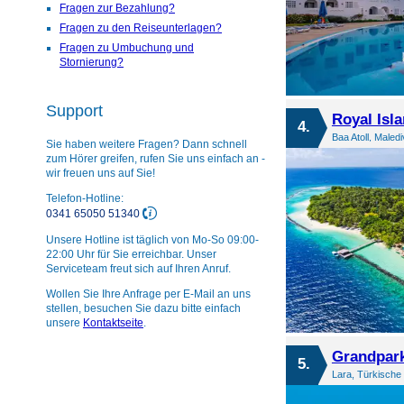
Fragen zur Bezahlung?
Fragen zu den Reiseunterlagen?
Fragen zu Umbuchung und
Stornierung?
Support
Royal Isl
4.
Baa Atoll, Maled
Sie haben weitere Fragen? Dann schnell
zum Hörer greifen, rufen Sie uns einfach an -
wir freuen uns auf Sie!
Telefon-Hotline:
0341 65050 51340
Unsere Hotline ist täglich von Mo-So 09:00-
22:00 Uhr für Sie erreichbar. Unser
Serviceteam freut sich auf Ihren Anruf.
Wollen Sie Ihre Anfrage per E-Mail an uns
stellen, besuchen Sie dazu bitte einfach
unsere
Kontaktseite
.
Grandpark
5.
Lara, Türkische 