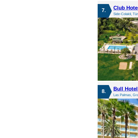
Club Hote
7.
Side-Colakli, Tü
Bull Hote
8.
Las Palmas, Gra