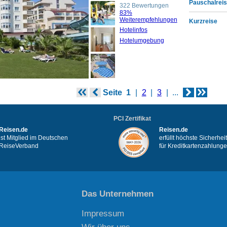
Pauschalreis
322 Bewertungen
83%
Weiterempfehlungen
Kurzreise
Hotelinfos
Hotelumgebung
Seite
1
2
3
...
PCI Zertifikat
Reisen.de
Reisen.de
ist Mitglied im Deutschen
erfüllt höchste Sicherhe
ReiseVerband
für Kreditkartenzahlung
Das Unternehmen
Impressum