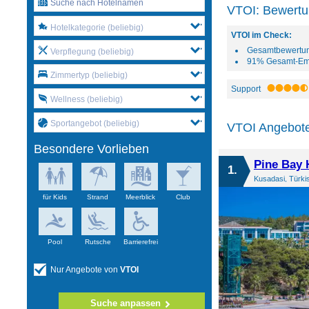
VTOI: Bewertu
Hotelkategorie (beliebig)
VTOI im Check:
Gesamtbewertu
Verpflegung (beliebig)
91% Gesamt-Em
Zimmertyp (beliebig)
Support
Wellness (beliebig)
Sportangebot (beliebig)
VTOI Angebote
Besondere Vorlieben
Pine Bay 
1.
Kusadasi, Türki
für Kids
Strand
Meerblick
Club
Pool
Rutsche
Barrierefrei
Nur Angebote von
VTOI
Suche anpassen