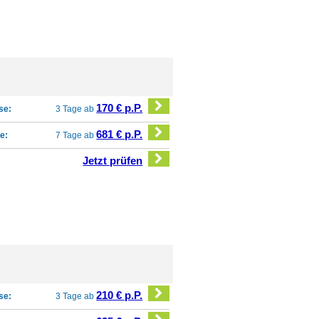
170 € p.P.
se:
3 Tage ab
681 € p.P.
e:
7 Tage ab
Jetzt prüfen
210 € p.P.
se:
3 Tage ab