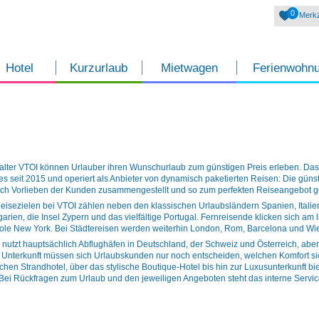
0
Merkz
Hotel
Kurzurlaub
Mietwagen
Ferienwohn
alter VTOI können Urlauber ihren Wunschurlaub zum günstigen Preis erleben. Da
t es seit 2015 und operiert als Anbieter von dynamisch paketierten Reisen: Die gün
ach Vorlieben der Kunden zusammengestellt und so zum perfekten Reiseangebot ge
eisezielen bei VTOI zählen neben den klassischen Urlaubsländern Spanien, Italie
arien, die Insel Zypern und das vielfältige Portugal. Fernreisende klicken sich am
le New York. Bei Städtereisen werden weiterhin London, Rom, Barcelona und Wien
 nutzt hauptsächlich Abflughäfen in Deutschland, der Schweiz und Österreich, aber 
 Unterkunft müssen sich Urlaubskunden nur noch entscheiden, welchen Komfort si
chen Strandhotel, über das stylische Boutique-Hotel bis hin zur Luxusunterkunft bi
 Bei Rückfragen zum Urlaub und den jeweiligen Angeboten steht das interne Servi