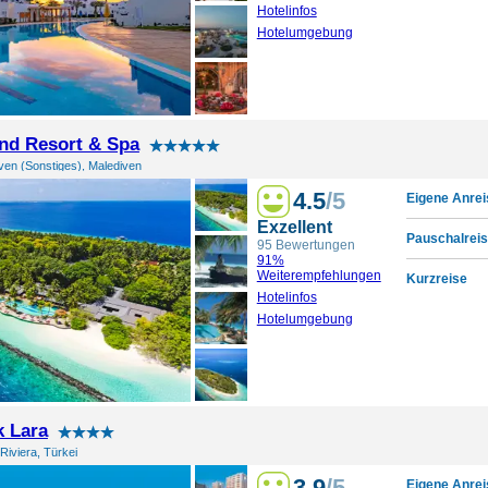
Hotelinfos
Hotelumgebung
and Resort & Spa
iven (Sonstiges), Malediven
4.5
/5
Eigene Anrei
Exzellent
Pauschalreis
95 Bewertungen
91%
Weiterempfehlungen
Kurzreise
Hotelinfos
Hotelumgebung
 Lara
Riviera, Türkei
3.9
/5
Eigene Anrei