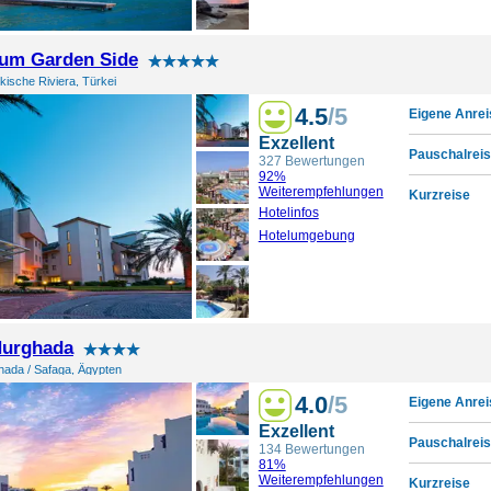
vum Garden Side
rkische Riviera, Türkei
4.5
/5
Eigene Anrei
Exzellent
Pauschalreis
327 Bewertungen
92%
Weiterempfehlungen
Kurzreise
Hotelinfos
Hotelumgebung
Hurghada
ada / Safaga, Ägypten
4.0
/5
Eigene Anrei
Exzellent
Pauschalreis
134 Bewertungen
81%
Weiterempfehlungen
Kurzreise