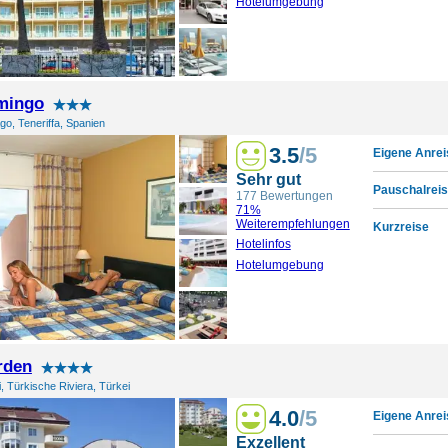
Hotelumgebung
mingo
go, Teneriffa, Spanien
3.5
/5
Eigene Anrei
Sehr gut
Pauschalreis
177 Bewertungen
71%
Weiterempfehlungen
Kurzreise
Hotelinfos
Hotelumgebung
rden
, Türkische Riviera, Türkei
4.0
/5
Eigene Anrei
Exzellent