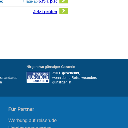
635 € p.P.
e:
7 Tage ab
Jetzt prüfen
Nirgendwo günstiger Garantie
250 € geschenkt,
itsstandards
wenn deine Reise woanders
en
günstiger ist
Für Partner
Werbung auf reisen.de