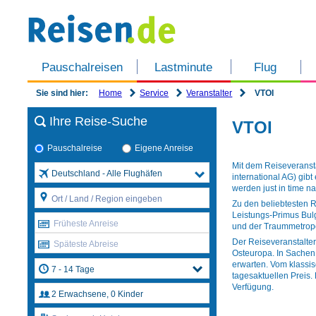
Pauschalreisen
Lastminute
Flug
Home
Service
Veranstalter
Sie sind hier:
VTOI
Ihre Reise-Suche
VTOI
Pauschalreise
Eigene Anreise
Mit dem Reiseveranst
Deutschland - Alle Flughäfen
international AG) gib
werden just in time n
Zu den beliebtesten R
Leistungs-Primus Bulg
Früheste Anreise
und der Traummetropo
Der Reiseveranstalter
Späteste Abreise
Osteuropa. In Sachen
erwarten. Vom klassis
tagesaktuellen Preis.
Verfügung.