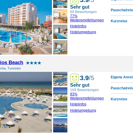
Sehr gut
Pauschalreis
60 Bewertungen
77%
Weiterempfehlungen
Kurzreise
Hotelinfos
Hotelumgebung
lios Beach
erba, Tunesien
3.9
/5
Eigene Anrei
Sehr gut
Pauschalreis
169 Bewertungen
83%
Weiterempfehlungen
Kurzreise
Hotelinfos
Hotelumgebung