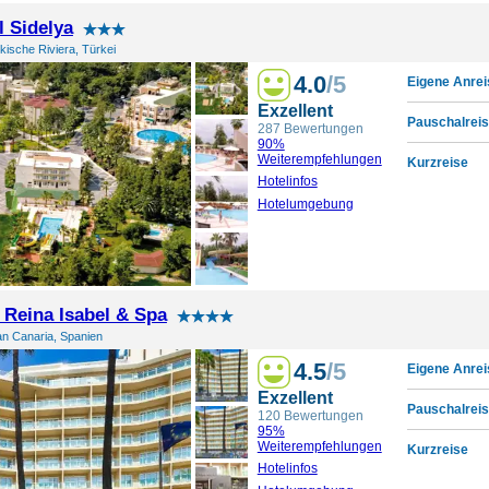
l Sidelya
rkische Riviera, Türkei
4.0
/5
Eigene Anrei
Exzellent
Pauschalreis
287 Bewertungen
90%
Weiterempfehlungen
Kurzreise
Hotelinfos
Hotelumgebung
l Reina Isabel & Spa
n Canaria, Spanien
4.5
/5
Eigene Anrei
Exzellent
Pauschalreis
120 Bewertungen
95%
Weiterempfehlungen
Kurzreise
Hotelinfos