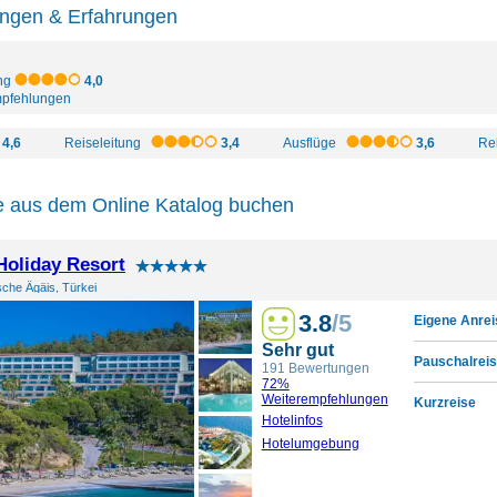
ngen & Erfahrungen
ng
4,0
pfehlungen
4,6
Reiseleitung
3,4
Ausflüge
3,6
Re
 aus dem Online Katalog buchen
Holiday Resort
sche Ägäis, Türkei
3.8
/5
Eigene Anrei
Sehr gut
Pauschalreis
191 Bewertungen
72%
Weiterempfehlungen
Kurzreise
Hotelinfos
Hotelumgebung