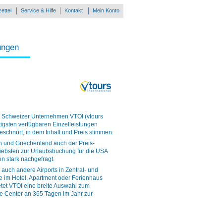
ettel
Service & Hilfe
Kontakt
Mein Konto
ungen
s Schweizer Unternehmen VTOI (vtours
stigsten verfügbaren Einzelleistungen
schnürt, in dem Inhalt und Preis stimmen.
n und Griechenland auch der Preis-
 liebsten zur Urlaubsbuchung für die USA
 stark nachgefragt.
auch andere Airports in Zentral- und
e im Hotel, Apartment oder Ferienhaus
etet VTOI eine breite Auswahl zum
ce Center an 365 Tagen im Jahr zur