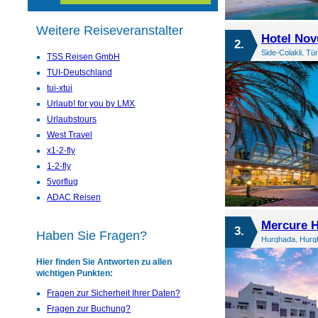
Weitere Reiseveranstalter
Hotel No
2.
Side-Colakli, Tü
TSS Reisen GmbH
TUI-Deutschland
tui-xtui
Urlaub! for you by LMX
Urlaubstours
West Travel
x1-2-fly
1-2-fly
5vorflug
ADAC Reisen
Mercure 
3.
Haben Sie Fragen?
Hurghada, Hurgh
Hier finden Sie Antworten zu allen
wichtigen Punkten:
Fragen zur Sicherheit Ihrer Daten?
Fragen zur Buchung?