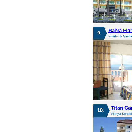
Bahia Fla
9.
Puerto de Santia
Titan Ga
10.
Alanya-Konakli