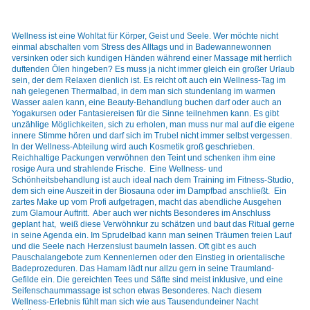
Wellness ist eine Wohltat für Körper, Geist und Seele. Wer möchte nicht
einmal abschalten vom Stress des Alltags und in Badewannewonnen
versinken oder sich kundigen Händen während einer Massage mit herrlich
duftenden Ölen hingeben? Es muss ja nicht immer gleich ein großer Urlaub
sein, der dem Relaxen dienlich ist. Es reicht oft auch ein Wellness-Tag im
nah gelegenen Thermalbad, in dem man sich stundenlang im warmen
Wasser aalen kann, eine Beauty-Behandlung buchen darf oder auch an
Yogakursen oder Fantasiereisen für die Sinne teilnehmen kann. Es gibt
unzählige Möglichkeiten, sich zu erholen, man muss nur mal auf die eigene
innere Stimme hören und darf sich im Trubel nicht immer selbst vergessen.
In der Wellness-Abteilung wird auch Kosmetik groß geschrieben.
Reichhaltige Packungen verwöhnen den Teint und schenken ihm eine
rosige Aura und strahlende Frische. Eine Wellness- und
Schönheitsbehandlung ist auch ideal nach dem Training im Fitness-Studio,
dem sich eine Auszeit in der Biosauna oder im Dampfbad anschließt. Ein
zartes Make up vom Profi aufgetragen, macht das abendliche Ausgehen
zum Glamour Auftritt. Aber auch wer nichts Besonderes im Anschluss
geplant hat, weiß diese Verwöhnkur zu schätzen und baut das Ritual gerne
in seine Agenda ein. Im Sprudelbad kann man seinen Träumen freien Lauf
und die Seele nach Herzenslust baumeln lassen. Oft gibt es auch
Pauschalangebote zum Kennenlernen oder den Einstieg in orientalische
Badeprozeduren. Das Hamam lädt nur allzu gern in seine Traumland-
Gefilde ein. Die gereichten Tees und Säfte sind meist inklusive, und eine
Seifenschaummassage ist schon etwas Besonderes. Nach diesem
Wellness-Erlebnis fühlt man sich wie aus Tausendundeiner Nacht