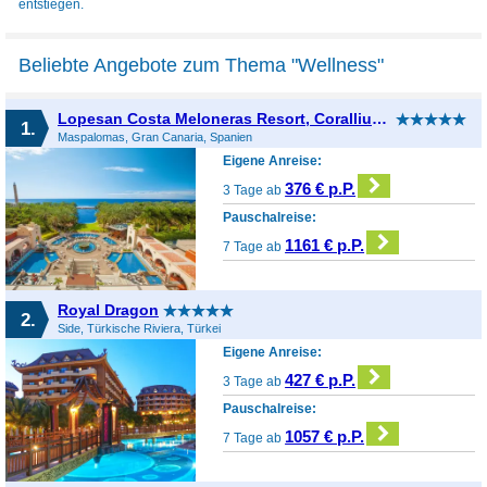
entstiegen.
Beliebte Angebote zum Thema "Wellness"
Lopesan Costa Meloneras Resort, Corallium Spa & Casino
1.
Maspalomas, Gran Canaria, Spanien
Eigene Anreise:
376 € p.P.
3 Tage ab
Pauschalreise:
1161 € p.P.
7 Tage ab
Royal Dragon
2.
Side, Türkische Riviera, Türkei
Eigene Anreise:
427 € p.P.
3 Tage ab
Pauschalreise:
1057 € p.P.
7 Tage ab