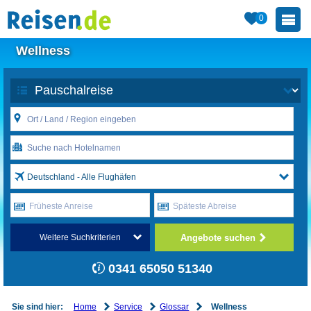
0
Wellness
Deutschland - Alle Flughäfen
Früheste Anreise
Späteste Abreise
Angebote suchen
Weitere Suchkriterien
0341 65050 51340
Home
Service
Glossar
Sie sind hier:
Wellness