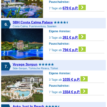
Pauschalreise:
679 € p.P.
7 Tage ab
SBH Costa Calma Palace
6.
Costa Calma, Fuerteventura, Spanien
Eigene Anreise:
261 € p.P.
3 Tage ab
Pauschalreise:
794 € p.P.
7 Tage ab
Voyage Sorgun
7.
Side-Sorgun, Türkische Riviera, Türkei
Eigene Anreise:
1035 € p.P.
3 Tage ab
Pauschalreise:
1554 € p.P.
7 Tage ab
Aska Just In Beach