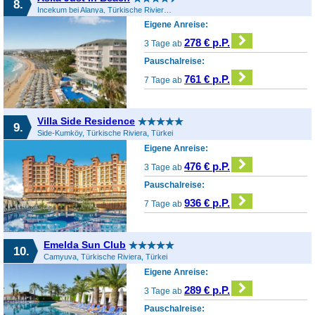
8.
Incekum bei Alanya, Türkische Riviera, Türkei
Eigene Anreise:
278 € p.P.
3 Tage ab
Pauschalreise:
761 € p.P.
7 Tage ab
Villa Side Residence
9.
Side-Kumköy, Türkische Riviera, Türkei
Eigene Anreise:
476 € p.P.
3 Tage ab
Pauschalreise:
936 € p.P.
7 Tage ab
Emelda Sun Club
10.
Camyuva, Türkische Riviera, Türkei
Eigene Anreise:
289 € p.P.
3 Tage ab
Pauschalreise: