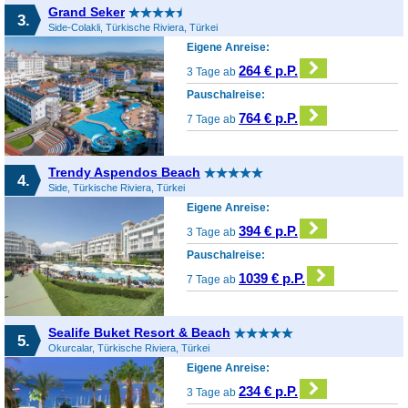
Grand Seker
3.
Side-Colakli, Türkische Riviera, Türkei
Eigene Anreise:
264 € p.P.
3 Tage ab
Pauschalreise:
764 € p.P.
7 Tage ab
Trendy Aspendos Beach
4.
Side, Türkische Riviera, Türkei
Eigene Anreise:
394 € p.P.
3 Tage ab
Pauschalreise:
1039 € p.P.
7 Tage ab
Sealife Buket Resort & Beach
5.
Okurcalar, Türkische Riviera, Türkei
Eigene Anreise:
234 € p.P.
3 Tage ab