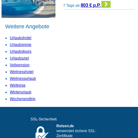
803 € p.P.
7 Tage ab
Weitere Angebote
Urlaubshotel
Urlaubsreise
Urlaubstours
Urlaubsziel
Vollpension
Wellnesshotel
Wellnessurlaub
Weltreise
Winterurlaub
Wochenendtrip
SSL-Sicherheit
Reisen.de
verwendet sichere SSL-
Zertifikate