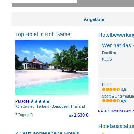
Angebote
Top Hotel in Koh Samet
Hotelbewertun
Wer hat das 
Familien
Paare
Hotel:
4,6
Sport & Unterhaltun
4,5
Paradee
Koh Samet, Thailand (Sonstiges), Thailand
Alle 4 Hotelbewertu
1.630 €
7 Tage p.P.
ab
Hotelausstattu
Zuletzt angesehene Hotels