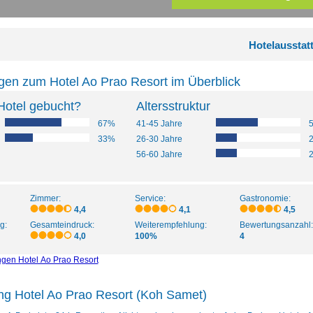
Hotelausstat
gen zum Hotel Ao Prao Resort im Überblick
Hotel gebucht?
Altersstruktur
67%
41-45 Jahre
33%
26-30 Jahre
56-60 Jahre
Zimmer:
Service:
Gastronomie:
4,4
4,1
4,5
g:
Gesamteindruck:
Weiterempfehlung:
Bewertungsanzahl:
4,0
100%
4
ngen Hotel Ao Prao Resort
ng Hotel Ao Prao Resort (Koh Samet)