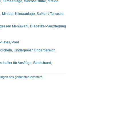
e, Klimaanlage, Wechselstube, direkte
 Minibar, Klimaanlage, Balkon / Terrasse,
ittagessen Menüwahl, Diabetiker-Verpflegung
ilates, Pool
orcheln, Kinderpool / Kinderbereich,
chalter für Ausflüge, Sandstrand,
istungen des gebuchten Zimmers.