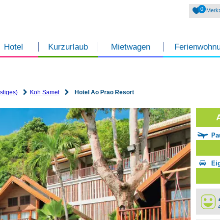
0
Merkz
Hotel
Kurzurlaub
Mietwagen
Ferienwohn
stiges)
Koh Samet
Hotel Ao Prao Resort
Pa
Ei