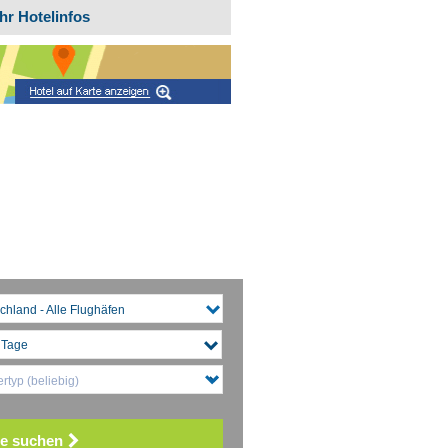
hr Hotelinfos
chland - Alle Flughäfen
rtyp (beliebig)
e suchen