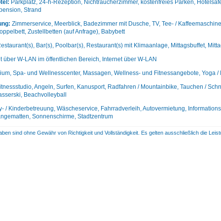
tel:
Parkplatz, 24-h-Rezeption, Nichtraucherzimmer, kostenfreies Parken, Hotelsaf
lpension, Strand
ung:
Zimmerservice, Meerblick, Badezimmer mit Dusche, TV, Tee- / Kaffeemaschine,
oppelbett, Zustellbetten (auf Anfrage), Babybett
estaurant(s), Bar(s), Poolbar(s), Restaurant(s) mit Klimaanlage, Mittagsbuffet, M
et über W-LAN im öffentlichen Bereich, Internet über W-LAN
ium, Spa- und Wellnesscenter, Massagen, Wellness- und Fitnessangebote, Yoga / P
itnessstudio, Angeln, Surfen, Kanusport, Radfahren / Mountainbike, Tauchen / Schn
sserski, Beachvolleyball
- / Kinderbetreuung, Wäscheservice, Fahrradverleih, Autovermietung, Informationss
Hängematten, Sonnenschirme, Stadtzentrum
aben sind ohne Gewähr von Richtigkeit und Vollständigkeit. Es gelten ausschließlich die Le