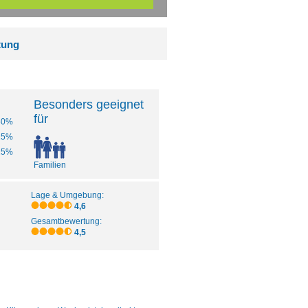
tung
Besonders geeignet
für
50%
25%
25%
Familien
Lage & Umgebung:
4,6
Gesamtbewertung:
4,5