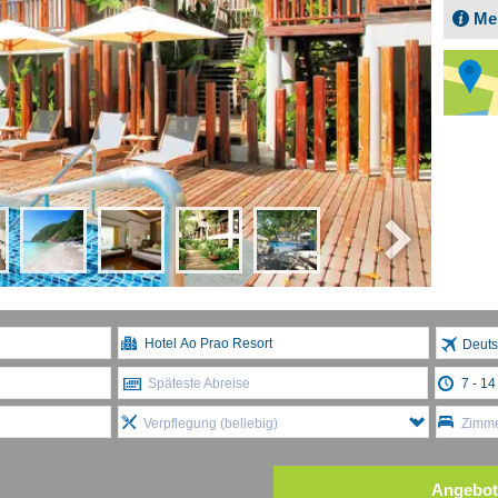
Me
Deuts
Späteste Abreise
Verpflegung (beliebig)
Zimme
Angebot