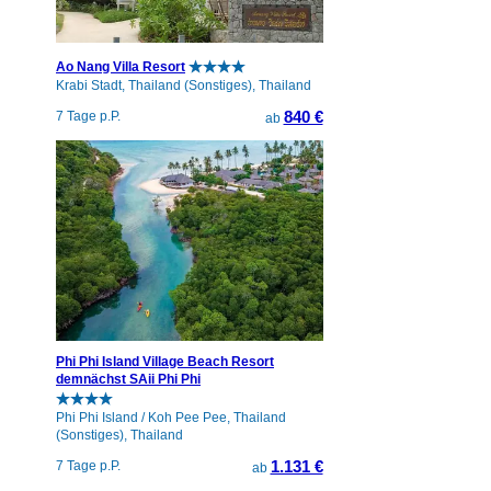
Ao Nang Villa Resort
Krabi Stadt, Thailand (Sonstiges), Thailand
840 €
7 Tage p.P.
ab
Phi Phi Island Village Beach Resort
demnächst SAii Phi Phi
Phi Phi Island / Koh Pee Pee, Thailand
(Sonstiges), Thailand
1.131 €
7 Tage p.P.
ab