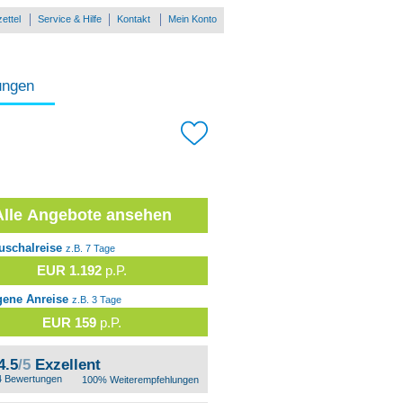
ettel
Service & Hilfe
Kontakt
Mein Konto
ungen
Alle Angebote ansehen
uschalreise
z.B. 7 Tage
EUR 1.192
p.P.
gene Anreise
z.B. 3 Tage
EUR 159
p.P.
4.5
/5
Exzellent
4 Bewertungen
100% Weiterempfehlungen