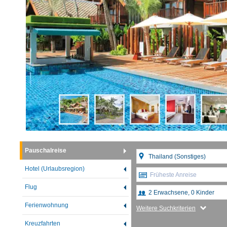
Pauschalreise
Hotel (Urlaubsregion)
Früheste Anreise
Flug
Ferienwohnung
Weitere Suchkriterien
Kreuzfahrten