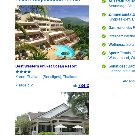
Ausstattung Ho
Strandlage, Vol
Zimmeraustatt
Kingsize-Bett, D
Gastronomie:
R
Internet:
Intern
Wellness:
Solar
Sport:
Tennis, F
Wassersport, Wa
Sonstiges:
Baby
Best Western Phuket Ocean Resort
Liegestühle / 
Karon, Thailand (Sonstiges), Thailand
Alle Ang
734 €
7 Tage p.P.
ab