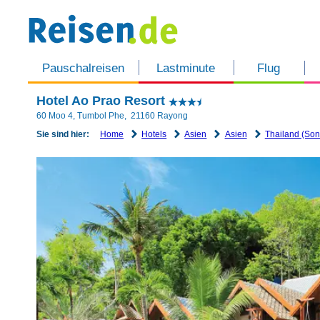
Pauschalreisen
Lastminute
Flug
Hotel Ao Prao Resort
60 Moo 4, Tumbol Phe
,
21160
Rayong
Home
Hotels
Asien
Asien
Thailand (Son
Sie sind hier: