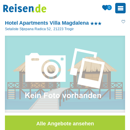
0
Hotel Apartments Villa Magdalena
Setaliste Stjepana Radica 52
,
21223
Trogir
Alle Angebote ansehen