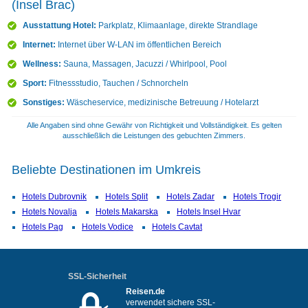
(Insel Brac)
Ausstattung Hotel:
Parkplatz, Klimaanlage, direkte Strandlage
Internet:
Internet über W-LAN im öffentlichen Bereich
Wellness:
Sauna, Massagen, Jacuzzi / Whirlpool, Pool
Sport:
Fitnessstudio, Tauchen / Schnorcheln
Sonstiges:
Wäscheservice, medizinische Betreuung / Hotelarzt
Alle Angaben sind ohne Gewähr von Richtigkeit und Vollständigkeit. Es gelten
ausschließlich die Leistungen des gebuchten Zimmers.
Beliebte Destinationen im Umkreis
Hotels Dubrovnik
Hotels Split
Hotels Zadar
Hotels Trogir
Hotels Novalja
Hotels Makarska
Hotels Insel Hvar
Hotels Pag
Hotels Vodice
Hotels Cavtat
SSL-Sicherheit
Reisen.de
verwendet sichere SSL-