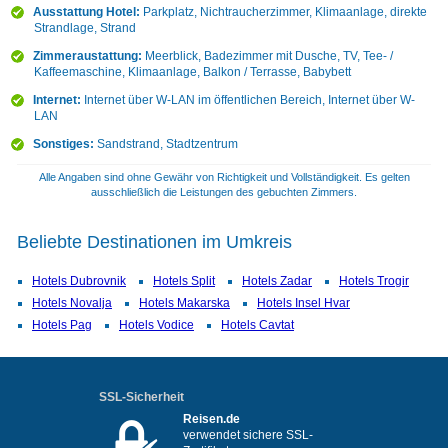
Ausstattung Hotel:
Parkplatz, Nichtraucherzimmer, Klimaanlage, direkte
Strandlage, Strand
Zimmeraustattung:
Meerblick, Badezimmer mit Dusche, TV, Tee- /
Kaffeemaschine, Klimaanlage, Balkon / Terrasse, Babybett
Internet:
Internet über W-LAN im öffentlichen Bereich, Internet über W-
LAN
Sonstiges:
Sandstrand, Stadtzentrum
Alle Angaben sind ohne Gewähr von Richtigkeit und Vollständigkeit. Es gelten
ausschließlich die Leistungen des gebuchten Zimmers.
Beliebte Destinationen im Umkreis
Hotels Dubrovnik
Hotels Split
Hotels Zadar
Hotels Trogir
Hotels Novalja
Hotels Makarska
Hotels Insel Hvar
Hotels Pag
Hotels Vodice
Hotels Cavtat
SSL-Sicherheit
Reisen.de
verwendet sichere SSL-