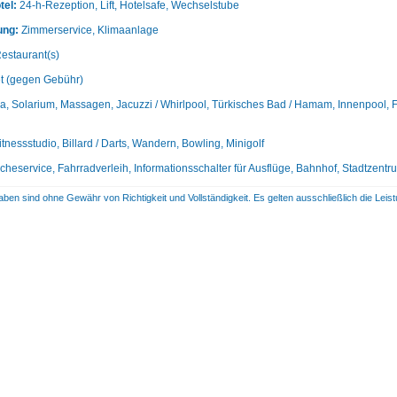
tel:
24-h-Rezeption, Lift, Hotelsafe, Wechselstube
ung:
Zimmerservice, Klimaanlage
estaurant(s)
et (gegen Gebühr)
, Solarium, Massagen, Jacuzzi / Whirlpool, Türkisches Bad / Hamam, Innenpool, F
itnessstudio, Billard / Darts, Wandern, Bowling, Minigolf
heservice, Fahrradverleih, Informationsschalter für Ausflüge, Bahnhof, Stadtzentr
aben sind ohne Gewähr von Richtigkeit und Vollständigkeit. Es gelten ausschließlich die Le