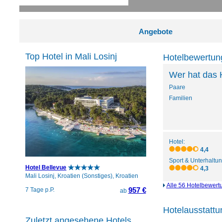
Angebote
Top Hotel in Mali Losinj
Hotelbewertun
Wer hat das 
Paare
Familien
Hotel:
4,4
Sport & Unterhaltun
Hotel Bellevue
4,3
Mali Losinj, Kroatien (Sonstiges), Kroatien
Alle 56 Hotelbewert
957 €
7 Tage p.P.
ab
Hotelausstattun
Zuletzt angesehene Hotels