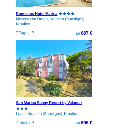
Remisens Hotel Marina
Moscenicka Draga, Kroatien (Sonstiges),
Kroatien
687 €
7 Tage p.P.
ab
San Marino Sunny Resort by Valamar
Lopar, Kroatien (Sonstiges), Kroatien
696 €
7 Tage p.P.
ab