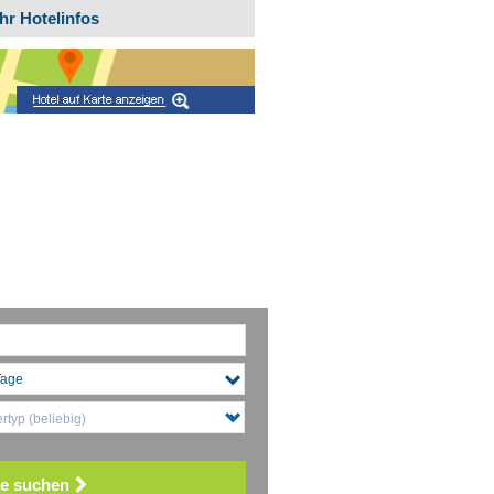
hr Hotelinfos
typ (beliebig)
e suchen