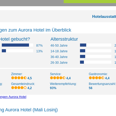
Hotelausstat
gen zum Aurora Hotel im Überblick
Hotel gebucht?
Altersstruktur
87%
46-50 Jahre
13%
14-18 Jahre
36-40 Jahre
26-30 Jahre
Zimmer:
Service:
Gastronomie:
4,5
4,4
4,4
g:
Gesamteindruck:
Weiterempfehlung:
Bewertungsanzahl:
4,2
93%
56
ungen Aurora Hotel
g Aurora Hotel (Mali Losinj)