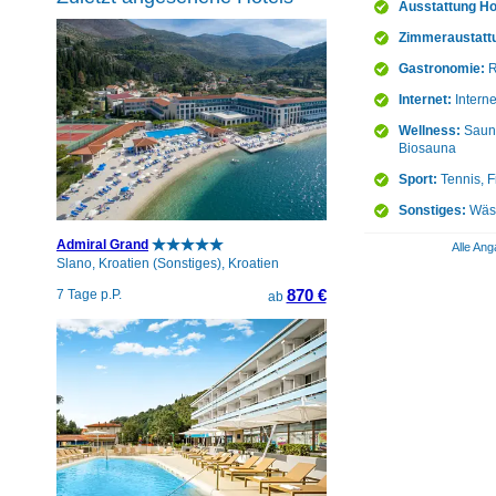
Ausstattung Ho
Zimmeraustatt
Gastronomie:
R
Internet:
Intern
Wellness:
Sauna
Biosauna
Sport:
Tennis, F
Sonstiges:
Wäsc
Admiral Grand
Alle Ang
Slano, Kroatien (Sonstiges), Kroatien
870 €
7 Tage p.P.
ab