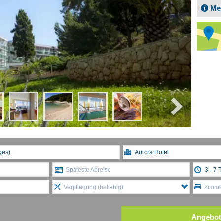
Me
Späteste Abreise
Verpflegung (beliebig)
Zimmer
Angebot