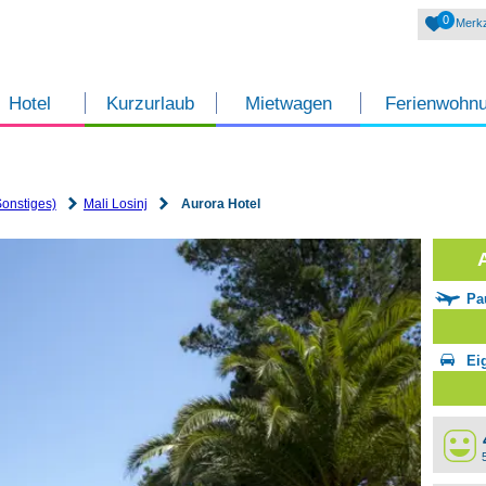
0
Merkz
Hotel
Kurzurlaub
Mietwagen
Ferienwohn
Sonstiges)
Mali Losinj
Aurora Hotel
Pa
Ei