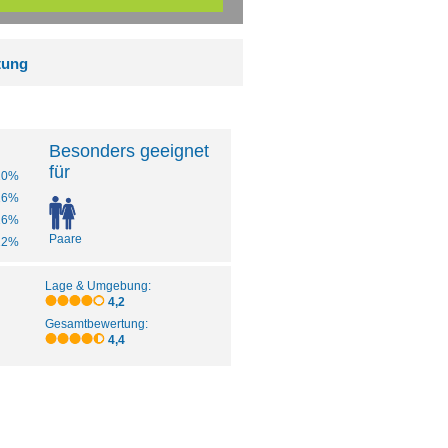
tung
Besonders geeignet
für
20%
16%
16%
Paare
12%
Lage & Umgebung:
4,2
Gesamtbewertung:
4,4