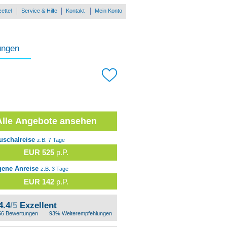
ettel
Service & Hilfe
Kontakt
Mein Konto
ungen
Alle Angebote ansehen
uschalreise
z.B. 7 Tage
EUR 525
p.P.
gene Anreise
z.B. 3 Tage
EUR 142
p.P.
4.4
/5
Exzellent
56 Bewertungen
93% Weiterempfehlungen