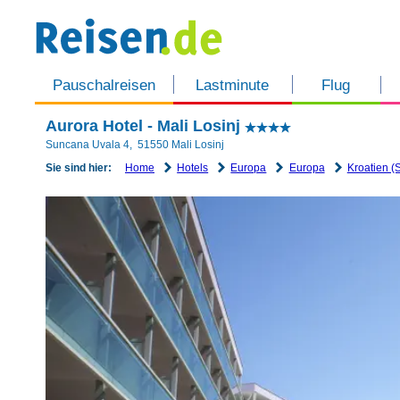
Pauschalreisen
Lastminute
Flug
Aurora Hotel - Mali Losinj
Suncana Uvala 4
,
51550
Mali Losinj
Home
Hotels
Europa
Europa
Kroatien (
Sie sind hier: