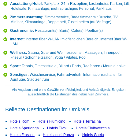
Ausstattung Hotel:
Parkplatz, 24-h-Rezeption, kostenfreies Parken, Lift,
Hotelsafe, Klimaanlage, mehrsprachiges Personal, Parkhaus
Zimmeraustattung:
Zimmerservice, Badezimmer mit Dusche, TV,
Minibar, Klimaanlage, Doppelbett, Zustellbetten (auf Anfrage)
Gastronomie:
Restaurant(s), Bar(s), Café(s), Poolbar(s)
Internet:
Internet über W-LAN im öffentlichen Bereich, Internet über W-
LAN
Wellness:
Sauna, Spa- und Wellnesscenter, Massagen, Innenpool,
Friseur / Schönheitssalon, Yoga / Pilates, Pool
Sport:
Tennis, Fitnessstudio, Billard / Darts, Radfahren / Mountainbike
Sonstiges:
Wäscheservice, Fahrradverleih, Informationsschalter für
Ausflüge, Stadtzentrum
Alle Angaben sind ohne Gewähr von Richtigkeit und Vollständigkeit. Es gelten
ausschließlich die Leistungen des gebuchten Zimmers.
Beliebte Destinationen im Umkreis
Hotels Rom
Hotels Fiumicino
Hotels Terracina
Hotels Sperlonga
Hotels Tivoli
Hotels Civitavecchia
Hotels Frascati
Hotels Insel Ponza
Hotels Gaeta