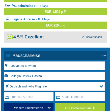
Pauschalreise
z.B. 7 Tage
EUR 1.529
p.P.
Eigene Anreise
z.B. 3 Tage
EUR 219
p.P.
4.5
/5
Exzellent
26 Bewertungen
Deutschland - Alle Flughäfen
Früheste Anreise
Späteste Abreise
Angebote suchen
Weitere Suchkriterien