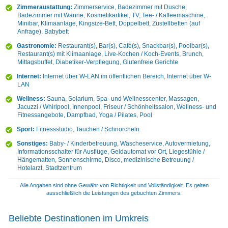
Zimmeraustattung:
Zimmerservice, Badezimmer mit Dusche,
Badezimmer mit Wanne, Kosmetikartikel, TV, Tee- / Kaffeemaschine,
Minibar, Klimaanlage, Kingsize-Bett, Doppelbett, Zustellbetten (auf
Anfrage), Babybett
Gastronomie:
Restaurant(s), Bar(s), Café(s), Snackbar(s), Poolbar(s),
Restaurant(s) mit Klimaanlage, Live-Kochen / Koch-Events, Brunch,
Mittagsbuffet, Diabetiker-Verpflegung, Glutenfreie Gerichte
Internet:
Internet über W-LAN im öffentlichen Bereich, Internet über W-
LAN
Wellness:
Sauna, Solarium, Spa- und Wellnesscenter, Massagen,
Jacuzzi / Whirlpool, Innenpool, Friseur / Schönheitssalon, Wellness- und
Fitnessangebote, Dampfbad, Yoga / Pilates, Pool
Sport:
Fitnessstudio, Tauchen / Schnorcheln
Sonstiges:
Baby- / Kinderbetreuung, Wäscheservice, Autovermietung,
Informationsschalter für Ausflüge, Geldautomat vor Ort, Liegestühle /
Hängematten, Sonnenschirme, Disco, medizinische Betreuung /
Hotelarzt, Stadtzentrum
Alle Angaben sind ohne Gewähr von Richtigkeit und Vollständigkeit. Es gelten
ausschließlich die Leistungen des gebuchten Zimmers.
Beliebte Destinationen im Umkreis