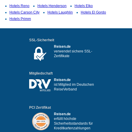
Hotels Reno
Hotels Henderson
Hotels Elko
Hotels Carson City
Hotels Laughlin
Hotels El Gordo
Hotels Primm
SSL-Sicherheit
Reisen.de
verwendet sichere SSL-
Zertifikate
Mitgliedschaft
Reisen.de
ist Mitglied im Deutschen
ReiseVerband
PCI Zertifikat
Reisen.de
erfüllt höchste
Sicherheitsstandards für
Kreditkartenzahlungen