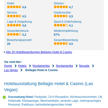
Hotel:
Zimmer:
4,6
4,7
Service:
Gastronomie:
4,5
4,5
Lage & Umgebung:
Sport & Unterhaltung:
4,6
4,1
Gesamteindruck:
Weiterempfehlung:
4,2
97%
Bewertungsanzahl:
Gesamtbewertung:
26
4,5
Alle 26 Hotelbewertungen Bellagio Hotel & Casino
Sie sind hier:
Home
Hotels
Nordamerika
Nordamerika
Nevada
Las Vegas
Bellagio Hotel & Casino
Hotelausstattung Bellagio Hotel & Casino (Las
Vegas)
Ausstattung Hotel:
Parkplatz, 24-h-Rezeption, Nichtraucherzimmer, Lift,
Hotelsafe, Klimaanlage, Wechselstube, zentrale Lage, mehrsprachiges
Personal, Parkhaus, behindertengerechtes Hotel