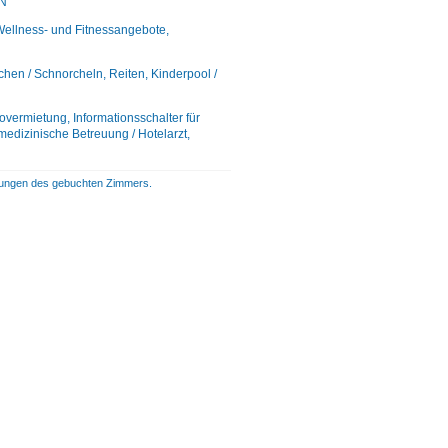
AN
Wellness- und Fitnessangebote,
uchen / Schnorcheln, Reiten, Kinderpool /
overmietung, Informationsschalter für
edizinische Betreuung / Hotelarzt,
istungen des gebuchten Zimmers.