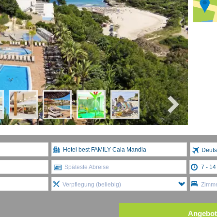
Deuts
Späteste Abreise
Verpflegung (beliebig)
Zimme
Angebot