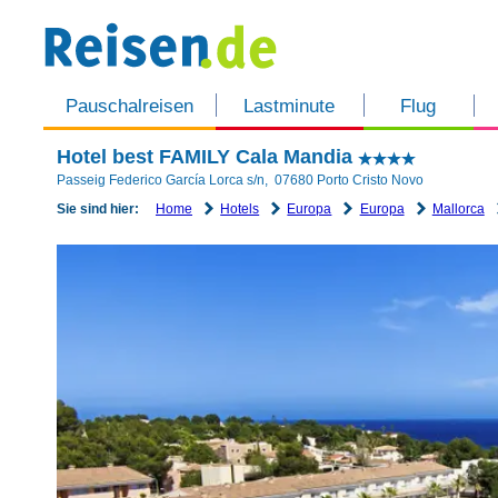
Pauschalreisen
Lastminute
Flug
Hotel best FAMILY Cala Mandia
Passeig Federico García Lorca s/n
,
07680
Porto Cristo Novo
Home
Hotels
Europa
Europa
Mallorca
Sie sind hier: