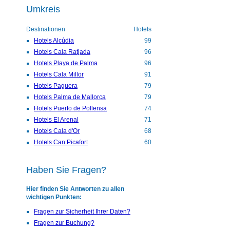
Umkreis
Destinationen
Hotels
Hotels Alcúdia
99
Hotels Cala Ratjada
96
Hotels Playa de Palma
96
Hotels Cala Millor
91
Hotels Paguera
79
Hotels Palma de Mallorca
79
Hotels Puerto de Pollensa
74
Hotels El Arenal
71
Hotels Cala d'Or
68
Hotels Can Picafort
60
Haben Sie Fragen?
Hier finden Sie Antworten zu allen
wichtigen Punkten:
Fragen zur Sicherheit Ihrer Daten?
Fragen zur Buchung?