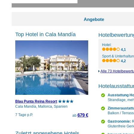
Angebote
Top Hotel in Cala Mandía
Hotelbewertun
Hotel:
4,1
Sport & Unterhaltun
4,2
Alle 73 Hotelbewert
Hotelausstatt
Ausstattung Ho
Strandlage, meh
Blau Punta Reina Resort
Cala Mandía, Mallorca, Spanien
Zimmeraustatt
Balkon / Terrass
679 €
7 Tage p.P.
ab
Gastronomie:
R
Glutenfreie Geri
Zuletzt angesehene Hotels