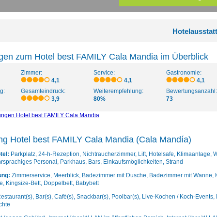
Hotelausstat
gen zum Hotel best FAMILY Cala Mandia im Überblick
Zimmer:
Service:
Gastronomie:
4,1
4,1
4,1
g:
Gesamteindruck:
Weiterempfehlung:
Bewertungsanzahl:
3,9
80%
73
ungen Hotel best FAMILY Cala Mandia
ung Hotel best FAMILY Cala Mandia (Cala Mandía)
tel:
Parkplatz, 24-h-Rezeption, Nichtraucherzimmer, Lift, Hotelsafe, Klimaanlage, 
rsprachiges Personal, Parkhaus, Bars, Einkaufsmöglichkeiten, Strand
ung:
Zimmerservice, Meerblick, Badezimmer mit Dusche, Badezimmer mit Wanne, Kos
e, Kingsize-Bett, Doppelbett, Babybett
estaurant(s), Bar(s), Café(s), Snackbar(s), Poolbar(s), Live-Kochen / Koch-Events, 
chte