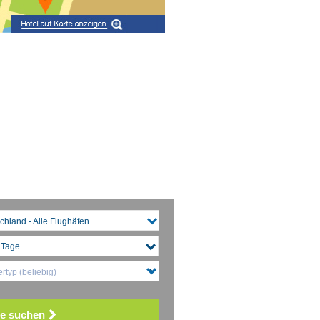
chland - Alle Flughäfen
rtyp (beliebig)
e suchen