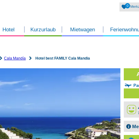
0
Merkz
Hotel
Kurzurlaub
Mietwagen
Ferienwohn
Cala Mandía
Hotel best FAMILY Cala Mandia
Pa
Me