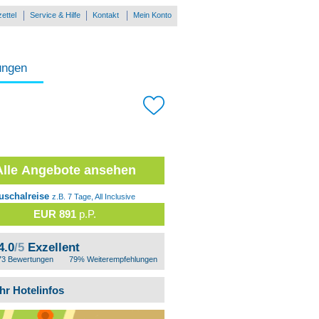
ettel
Service & Hilfe
Kontakt
Mein Konto
ungen
Alle Angebote ansehen
uschalreise
z.B. 7 Tage, All Inclusive
EUR 891
p.P.
4.0
/5
Exzellent
73 Bewertungen
79% Weiterempfehlungen
hr Hotelinfos