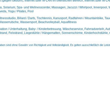
et (gegen Gebühr), Internet über W-LAN im öffentlichen Bereich, Internet über W-L
, Solarium, Spa- und Wellnesscenter, Massagen, Jacuzzi / Whirlpool, Innenpool, 
eda, Yoga / Pilates, Pool
itnessstudio, Billard / Darts, Tischtennis, Kanusport, Radfahren / Mountainbike, Ta
Wasserrutsche, Wassersport, Beachvolleyball, Aquafitness
ation / Unterhaltung, Baby- / Kinderbetreuung, Wäscheservice, Fahrradverleih, Aut
trand, Felsstrand, Liegestühle / Hängematten, Sonnenschirme, Kinderhochstühle, m
aben sind ohne Gewähr von Richtigkeit und Vollständigkeit. Es gelten ausschließlich die Le