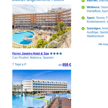
Internet:
Intern
Wellness:
Sauna
Dampfbad, Ayurv
Sport:
Tennis, F
Kinderbereich, 
Sonstiges:
Anim
Ausflüge, Sands
Stadtzentrum
Alle Ang
Ferrer Janeiro Hotel & Spa
Can Picafort, Mallorca, Spanien
659 €
7 Tage p.P.
ab