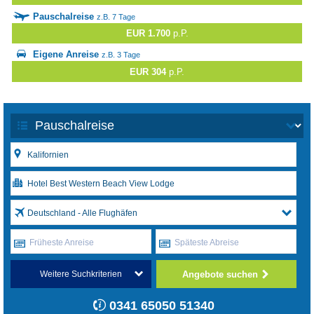
Pauschalreise
z.B. 7 Tage
EUR 1.700
p.P.
Eigene Anreise
z.B. 3 Tage
EUR 304
p.P.
Deutschland - Alle Flughäfen
Früheste Anreise
Späteste Abreise
Angebote suchen
Weitere Suchkriterien
0341 65050 51340