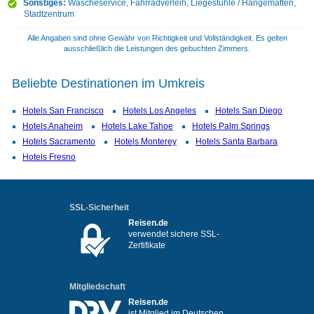
Sonstiges:
Wäscheservice, Fahrradverleih, Liegestühle / Hängematten,
Stadtzentrum
Alle Angaben sind ohne Gewähr von Richtigkeit und Vollständigkeit. Es gelten
ausschließlich die Leistungen des gebuchten Zimmers.
Beliebte Destinationen im Umkreis
Hotels San Francisco
Hotels Los Angeles
Hotels San Diego
Hotels Anaheim
Hotels Lake Tahoe
Hotels Palm Springs
Hotels Sacramento
Hotels Monterey
Hotels Santa Barbara
Hotels Fresno
SSL-Sicherheit
Reisen.de
verwendet sichere SSL-
Zertifikate
Mitgliedschaft
Reisen.de
ist Mitglied im Deutschen