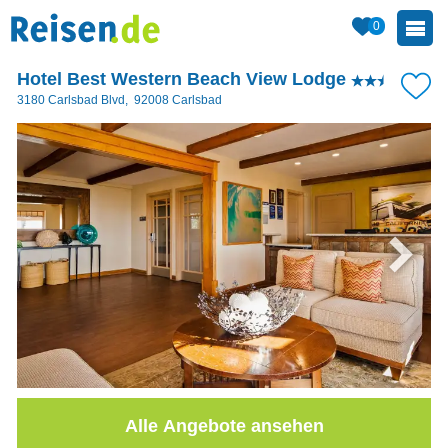
0
Hotel Best Western Beach View Lodge
3180 Carlsbad Blvd
,
92008
Carlsbad
Alle Angebote ansehen