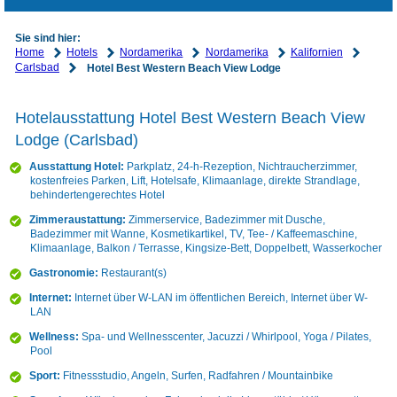
Sie sind hier:
Home
Hotels
Nordamerika
Nordamerika
Kalifornien
Carlsbad
Hotel Best Western Beach View Lodge
Hotelausstattung Hotel Best Western Beach View
Lodge (Carlsbad)
Ausstattung Hotel:
Parkplatz, 24-h-Rezeption, Nichtraucherzimmer,
kostenfreies Parken, Lift, Hotelsafe, Klimaanlage, direkte Strandlage,
behindertengerechtes Hotel
Zimmeraustattung:
Zimmerservice, Badezimmer mit Dusche,
Badezimmer mit Wanne, Kosmetikartikel, TV, Tee- / Kaffeemaschine,
Klimaanlage, Balkon / Terrasse, Kingsize-Bett, Doppelbett, Wasserkocher
Gastronomie:
Restaurant(s)
Internet:
Internet über W-LAN im öffentlichen Bereich, Internet über W-
LAN
Wellness:
Spa- und Wellnesscenter, Jacuzzi / Whirlpool, Yoga / Pilates,
Pool
Sport:
Fitnessstudio, Angeln, Surfen, Radfahren / Mountainbike