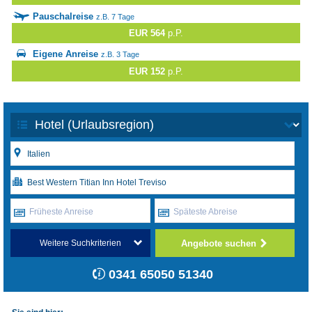
Pauschalreise
z.B. 7 Tage
EUR 564
p.P.
Eigene Anreise
z.B. 3 Tage
EUR 152
p.P.
Früheste Anreise
Späteste Abreise
Angebote suchen
Weitere Suchkriterien
0341 65050 51340