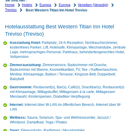
Sie sind hier:
Home
Hotels
Europa
Europa
Venetien (Venedig)
Treviso
Best Western Titian Inn Hotel Treviso
Hotelausstattung Best Western Titian Inn Hotel
Treviso (Treviso)
Ausstattung Hotel:
Parkplatz, 24-h-Rezeption, Nichtraucherzimmer,
kostenfreies Parken, Lift, Hotelsafe, Klimaanlage, Wechselstube, zentrale
Lage, mehrsprachiges Personal, Parkhaus, behindertengerechtes Hotel,
Vollpension
Zimmeraustattung:
Zimmerservice, Badezimmer mit Dusche,
Badezimmer mit Wanne, Kosmetikartikel, TV, Tee- / Kaffeemaschine,
Minibar, Klimaanlage, Balkon / Terrasse, Kingsize-Bett, Doppelbett,
Babybett
Gastronomie:
Restaurant(s), Bar(s), Café(s), Snackbar(s), Restaurant(s)
mit Klimaanlage, Mittagsbuffet, Mittagessen à la carte, Mittagessen
Menüwahl, Kinderspeisen, Diabetiker-Verpflegung
Internet:
Internet über W-LAN im öffentlichen Bereich, Internet über W-
LAN
Wellness:
Sauna, Solarium, Spa- und Wellnesscenter, Jacuzzi /
Whirlpool, Dampfbad, Yoga / Pilates
Sport:
Fitnessstudio, Radfahren / Mountainbike