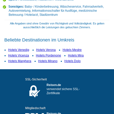
Sonstiges:
Baby- / Kinderbetreuung, Wäscheservice, Fahrradverleih,
Autovermietung, Informationsschalter für Ausflüge, medizinische
Betreuung / Hotelarzt, Stadtzentrum
Alle Angaben sind ohne Gewähr von Richtigkeit und Vollständigkeit. Es gelten
ausschließlich die Leistungen des gebuchten Zimmers.
Beliebte Destinationen im Umkreis
Hotels Venedig
Hotels Verona
Hotels Mestre
Hotels Vicenza
Hotels Pordenone
Hotels Mira
Hotels Marghera
Hotels Mirano
Hotels Dolo
SSL-Sicherheit
Reisen.de
verwendet sichere SSL-
Zertifikate
Mitgliedschaft
Reisen.de