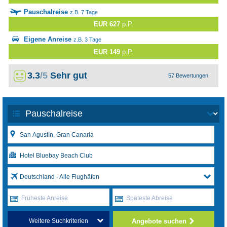
Pauschalreise
z.B. 7 Tage
EUR 627
p.P.
Eigene Anreise
z.B. 3 Tage
EUR 149
p.P.
3.3
/5
Sehr gut
57 Bewertungen
Deutschland - Alle Flughäfen
Früheste Anreise
Späteste Abreise
Angebote suchen
Weitere Suchkriterien