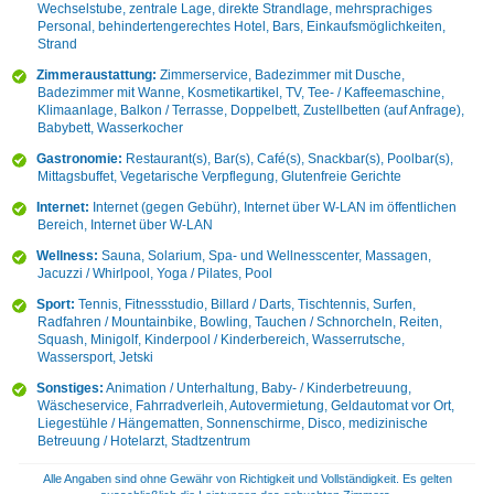
Wechselstube, zentrale Lage, direkte Strandlage, mehrsprachiges
Personal, behindertengerechtes Hotel, Bars, Einkaufsmöglichkeiten,
Strand
Zimmeraustattung:
Zimmerservice, Badezimmer mit Dusche,
Badezimmer mit Wanne, Kosmetikartikel, TV, Tee- / Kaffeemaschine,
Klimaanlage, Balkon / Terrasse, Doppelbett, Zustellbetten (auf Anfrage),
Babybett, Wasserkocher
Gastronomie:
Restaurant(s), Bar(s), Café(s), Snackbar(s), Poolbar(s),
Mittagsbuffet, Vegetarische Verpflegung, Glutenfreie Gerichte
Internet:
Internet (gegen Gebühr), Internet über W-LAN im öffentlichen
Bereich, Internet über W-LAN
Wellness:
Sauna, Solarium, Spa- und Wellnesscenter, Massagen,
Jacuzzi / Whirlpool, Yoga / Pilates, Pool
Sport:
Tennis, Fitnessstudio, Billard / Darts, Tischtennis, Surfen,
Radfahren / Mountainbike, Bowling, Tauchen / Schnorcheln, Reiten,
Squash, Minigolf, Kinderpool / Kinderbereich, Wasserrutsche,
Wassersport, Jetski
Sonstiges:
Animation / Unterhaltung, Baby- / Kinderbetreuung,
Wäscheservice, Fahrradverleih, Autovermietung, Geldautomat vor Ort,
Liegestühle / Hängematten, Sonnenschirme, Disco, medizinische
Betreuung / Hotelarzt, Stadtzentrum
Alle Angaben sind ohne Gewähr von Richtigkeit und Vollständigkeit. Es gelten