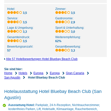
Hotel:
Zimmer:
3,5
3,5
Service:
Gastronomie:
3,5
2,9
Lage & Umgebung:
Sport & Unterhaltung:
3,3
3,0
Gesamteindruck:
Weiterempfehlung:
3,5
62%
Bewertungsanzahl:
Gesamtbewertung:
57
3,3
Alle 57 Hotelbewertungen Hotel Bluebay Beach Club
Sie sind hier:
Home
Hotels
Europa
Europa
Gran Canaria
San Agustín
Hotel Bluebay Beach Club
Hotelausstattung Hotel Bluebay Beach Club (San
Agustín)
Ausstattung Hotel:
Parkplatz, 24-h-Rezeption, Nichtraucherzimmer,
kostenfreies Parken, Lift, Hotelsafe, Klimaanlage, Raucherbereich,