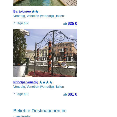
Bartolomeo
Venedig, Venetien (Venedig), Italien
825 €
7 Tage p.P.
ab
Principe Venedig
Venedig, Venetien (Venedig), Italien
881 €
7 Tage p.P.
ab
Beliebte Destinationen im