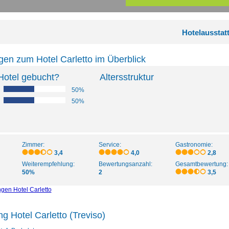
Hotelausstat
en zum Hotel Carletto im Überblick
Hotel gebucht?
Altersstruktur
50%
50%
Zimmer:
Service:
Gastronomie:
3,4
4,0
2,8
Weiterempfehlung:
Bewertungsanzahl:
Gesamtbewertung:
50%
2
3,5
gen Hotel Carletto
g Hotel Carletto (Treviso)