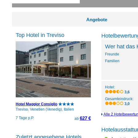
Angebote
Top Hotel in Treviso
Hotelbewertung
Wer hat das 
Freunde
Familien
Hotel:
3,6
Gesamteindruck:
3,0
Hotel Maggior Consiglio
Treviso, Venetien (Venedig), Italien
Alle 2 Hotelbewertun
627 €
7 Tage p.P.
ab
Hotelausstattun
Zuletzt angesehene Hotels