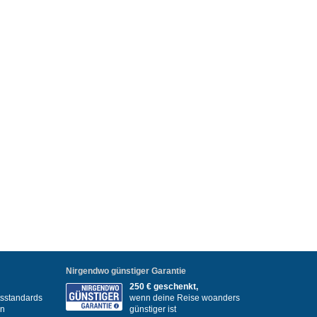
Nirgendwo günstiger Garantie
250 € geschenkt,
itsstandards
wenn deine Reise woanders
en
günstiger ist