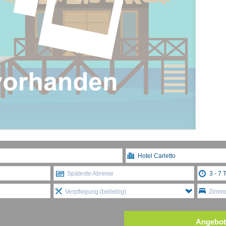
Späteste Abreise
Verpflegung (beliebig)
Zimmer
Angebot