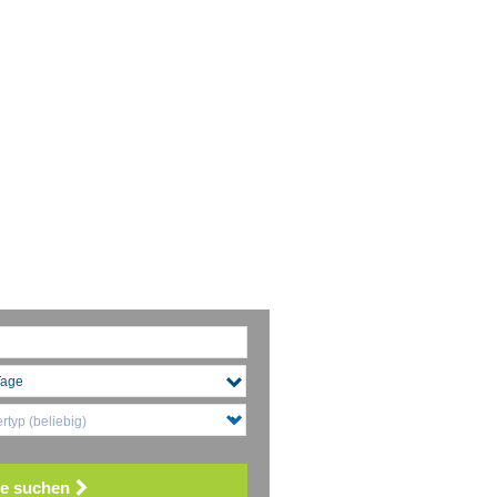
typ (beliebig)
e suchen