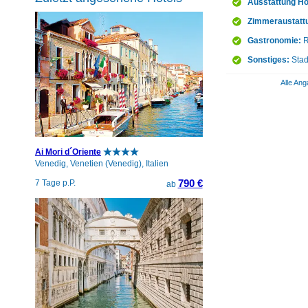
Ausstattung Ho
Zimmeraustatt
Gastronomie:
R
Sonstiges:
Stad
Alle Ang
Ai Mori d´Oriente
Venedig, Venetien (Venedig), Italien
790 €
7 Tage p.P.
ab