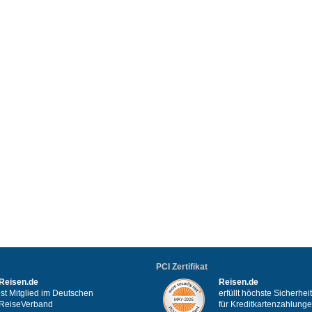
PCI Zertifikat
Reisen.de
Reisen.de
ist Mitglied im Deutschen
erfüllt höchste Sicherhe
ReiseVerband
für Kreditkartenzahlung