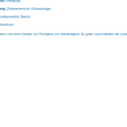
tel:
Parkplatz
ung:
Zimmerservice, Klimaanlage
estaurant(s), Bar(s)
tzentrum
aben sind ohne Gewähr von Richtigkeit und Vollständigkeit. Es gelten ausschließlich die Le