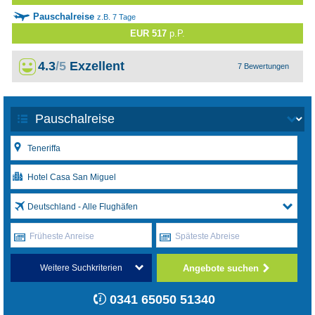
Pauschalreise
z.B. 7 Tage
EUR 517
p.P.
4.3
/5
Exzellent
7 Bewertungen
Deutschland - Alle Flughäfen
Früheste Anreise
Späteste Abreise
Angebote suchen
Weitere Suchkriterien
0341 65050 51340