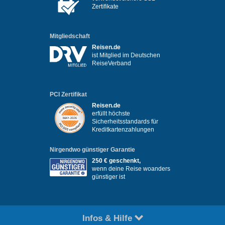
Zertifikate
Mitgliedschaft
Reisen.de
ist Mitglied im Deutschen
ReiseVerband
PCI Zertifikat
Reisen.de
erfüllt höchste
Sicherheitsstandards für
Kreditkartenzahlungen
Nirgendwo günstiger Garantie
250 € geschenkt,
wenn deine Reise woanders
günstiger ist
Infos & Hilfe