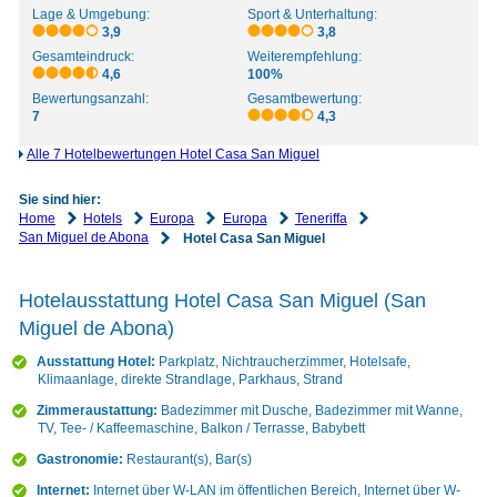
Lage & Umgebung:
Sport & Unterhaltung:
3,9
3,8
Gesamteindruck:
Weiterempfehlung:
4,6
100%
Bewertungsanzahl:
Gesamtbewertung:
7
4,3
Alle 7 Hotelbewertungen Hotel Casa San Miguel
Sie sind hier:
Home
Hotels
Europa
Europa
Teneriffa
San Miguel de Abona
Hotel Casa San Miguel
Hotelausstattung Hotel Casa San Miguel (San
Miguel de Abona)
Ausstattung Hotel:
Parkplatz, Nichtraucherzimmer, Hotelsafe,
Klimaanlage, direkte Strandlage, Parkhaus, Strand
Zimmeraustattung:
Badezimmer mit Dusche, Badezimmer mit Wanne,
TV, Tee- / Kaffeemaschine, Balkon / Terrasse, Babybett
Gastronomie:
Restaurant(s), Bar(s)
Internet:
Internet über W-LAN im öffentlichen Bereich, Internet über W-