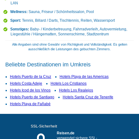
LAN
Wellness:
Sauna, Friseur / Schönheitssalon, Pool
Sport:
Tennis, Billard / Darts, Tischtennis, Reiten, Wassersport
Sonstiges:
Baby- / Kinderbetreuung, Fahrradverleih, Autovermietung,
Liegestühle / Hängematten, Sonnenschirme, Stadtzentrum
Alle Angaben sind ohne Gewähr von Richtigkeit und Vollständigkeit. Es gelten
ausschließlich die Leistungen des gebuchten Zimmers.
Beliebte Destinationen im Umkreis
Hotels Puerto de la Cruz
Hotels Playa de las Americas
Hotels Costa Adeje
Hotels Los Cristianos
Hotels Icod de los Vinos
Hotels Los Realejos
Hotels Puerto de Santiago
Hotels Santa Cruz de Tenerife
Hotels Playa de Fañabé
SSL-Sicherheit
Reisen.de
verwendet sichere SSL-