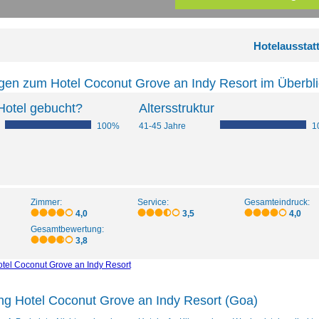
Hotelausstat
gen zum Hotel Coconut Grove an Indy Resort im Überbli
Hotel gebucht?
Altersstruktur
100%
41-45 Jahre
1
Zimmer:
Service:
Gesamteindruck:
4,0
3,5
4,0
Gesamtbewertung:
3,8
tel Coconut Grove an Indy Resort
ng Hotel Coconut Grove an Indy Resort (Goa)