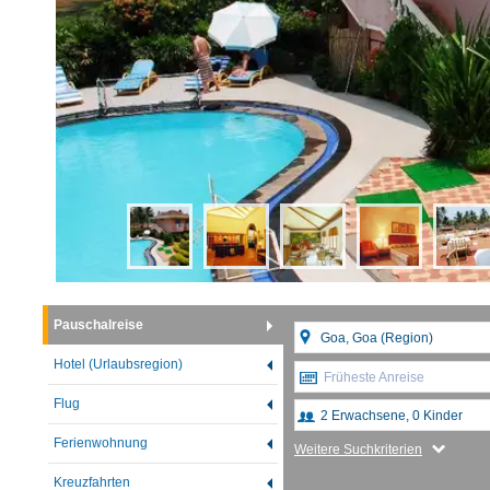
Pauschalreise
Hotel (Urlaubsregion)
Früheste Anreise
Flug
Ferienwohnung
Weitere Suchkriterien
Kreuzfahrten