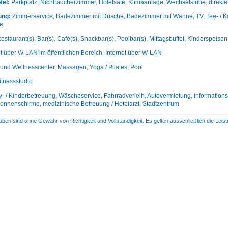
tel:
Parkplatz, Nichtraucherzimmer, Hotelsafe, Klimaanlage, Wechselstube, direkt
ung:
Zimmerservice, Badezimmer mit Dusche, Badezimmer mit Wanne, TV, Tee- / Ka
se
estaurant(s), Bar(s), Café(s), Snackbar(s), Poolbar(s), Mittagsbuffet, Kinderspeise
et über W-LAN im öffentlichen Bereich, Internet über W-LAN
und Wellnesscenter, Massagen, Yoga / Pilates, Pool
itnessstudio
- / Kinderbetreuung, Wäscheservice, Fahrradverleih, Autovermietung, Informationssc
nnenschirme, medizinische Betreuung / Hotelarzt, Stadtzentrum
aben sind ohne Gewähr von Richtigkeit und Vollständigkeit. Es gelten ausschließlich die Le