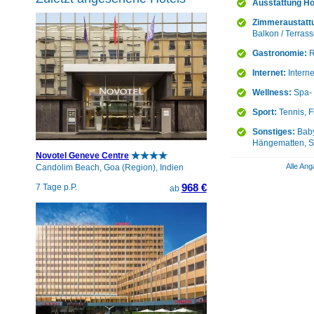
Ausstattung Ho
Zimmeraustatt
Balkon / Terras
Gastronomie:
R
Internet:
Intern
Wellness:
Spa- 
Sport:
Tennis, F
Sonstiges:
Baby
Hängematten, So
Novotel Geneve Centre
Alle Ang
Candolim Beach, Goa (Region), Indien
968 €
7 Tage p.P.
ab