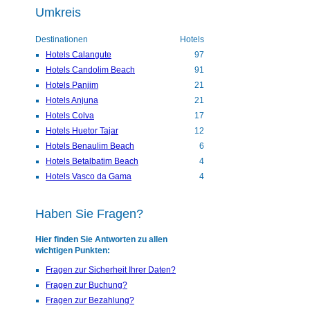
Umkreis
Destinationen
Hotels
Hotels Calangute
97
Hotels Candolim Beach
91
Hotels Panjim
21
Hotels Anjuna
21
Hotels Colva
17
Hotels Huetor Tajar
12
Hotels Benaulim Beach
6
Hotels Betalbatim Beach
4
Hotels Vasco da Gama
4
Haben Sie Fragen?
Hier finden Sie Antworten zu allen
wichtigen Punkten:
Fragen zur Sicherheit Ihrer Daten?
Fragen zur Buchung?
Fragen zur Bezahlung?