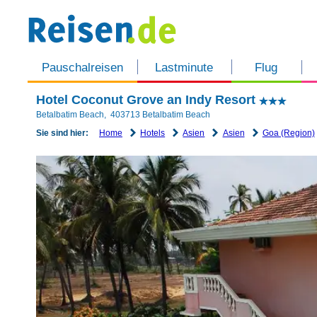
Pauschalreisen
Lastminute
Flug
Hotel Coconut Grove an Indy Resort
Betalbatim Beach
,
403713
Betalbatim Beach
Home
Hotels
Asien
Asien
Goa (Region)
Sie sind hier: