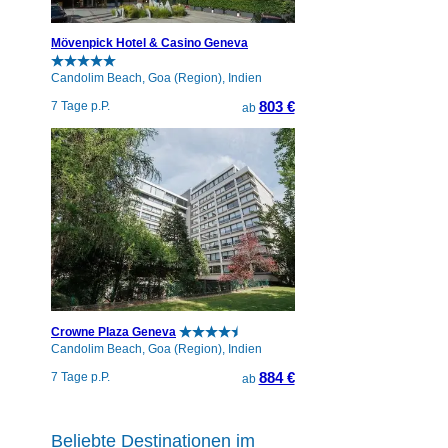
Mövenpick Hotel & Casino Geneva
Candolim Beach, Goa (Region), Indien
803 €
7 Tage p.P.
ab
Crowne Plaza Geneva
Candolim Beach, Goa (Region), Indien
884 €
7 Tage p.P.
ab
Beliebte Destinationen im