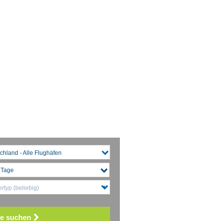
chland - Alle Flughäfen
rtyp (beliebig)
e suchen