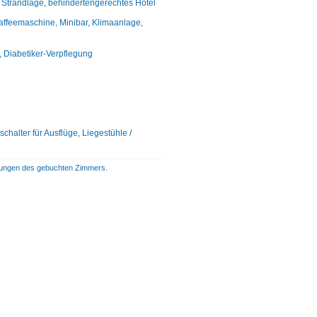
e Strandlage, behindertengerechtes Hotel
ffeemaschine, Minibar, Klimaanlage,
n, Diabetiker-Verpflegung
halter für Ausflüge, Liegestühle /
istungen des gebuchten Zimmers.