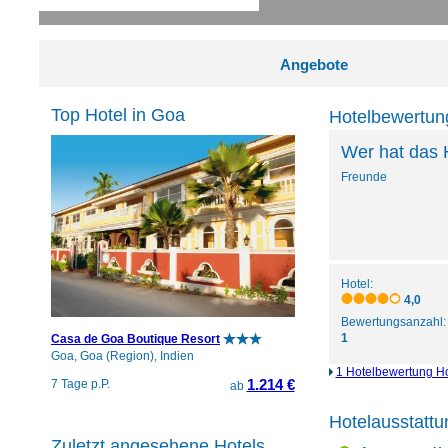
Angebote
Top Hotel in Goa
Hotelbewertun
Wer hat das 
Freunde
Hotel:
4,0
Bewertungsanzahl:
1
Casa de Goa Boutique Resort
Goa, Goa (Region), Indien
1 Hotelbewertung Ho
1.214 €
7 Tage p.P.
ab
Hotelausstattu
Zuletzt angesehene Hotels