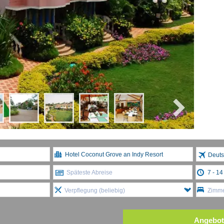
Deuts
Späteste Abreise
Verpflegung (beliebig)
Zimme
Angebot