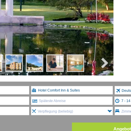
Deuts
Späteste Abreise
Verpflegung (beliebig)
Zimme
Angebot