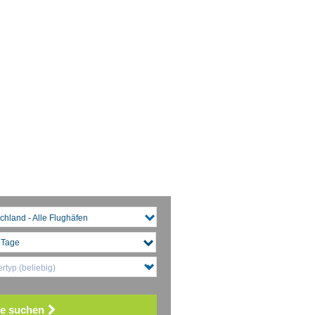
chland - Alle Flughäfen
rtyp (beliebig)
e suchen