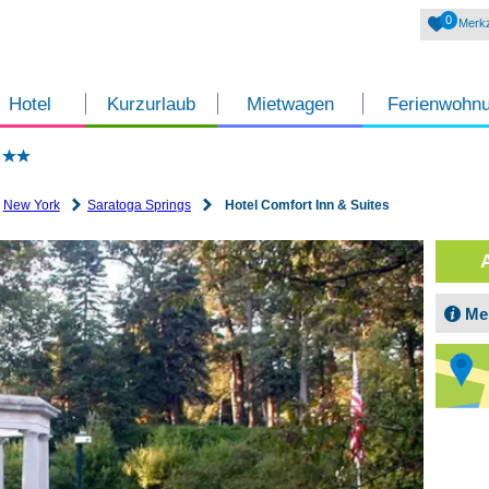
0
Merkz
Hotel
Kurzurlaub
Mietwagen
Ferienwohn
s
New York
Saratoga Springs
Hotel Comfort Inn & Suites
Me