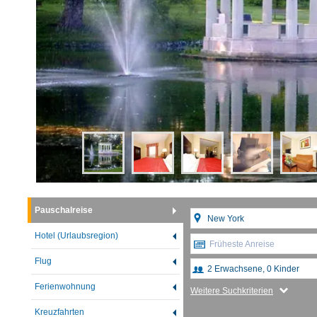
Pauschalreise
Hotel (Urlaubsregion)
Früheste Anreise
Flug
Ferienwohnung
Weitere Suchkriterien
Kreuzfahrten