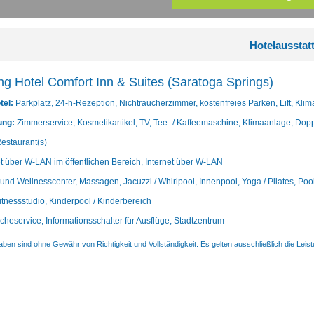
Hotelausstat
ng Hotel Comfort Inn & Suites (Saratoga Springs)
tel:
Parkplatz, 24-h-Rezeption, Nichtraucherzimmer, kostenfreies Parken, Lift, Kli
ung:
Zimmerservice, Kosmetikartikel, TV, Tee- / Kaffeemaschine, Klimaanlage, Dop
estaurant(s)
et über W-LAN im öffentlichen Bereich, Internet über W-LAN
und Wellnesscenter, Massagen, Jacuzzi / Whirlpool, Innenpool, Yoga / Pilates, Poo
itnessstudio, Kinderpool / Kinderbereich
heservice, Informationsschalter für Ausflüge, Stadtzentrum
aben sind ohne Gewähr von Richtigkeit und Vollständigkeit. Es gelten ausschließlich die Le