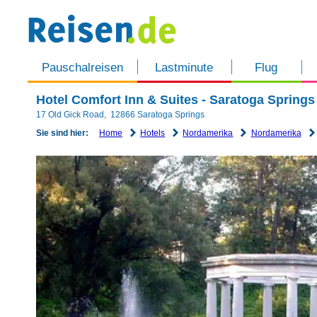
Pauschalreisen
Lastminute
Flug
Hotel Comfort Inn & Suites - Saratoga Spring
17 Old Gick Road
,
12866
Saratoga Springs
Home
Hotels
Nordamerika
Nordamerika
Sie sind hier: