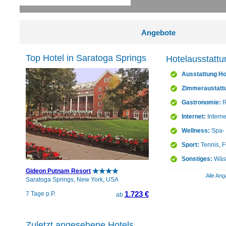
Angebote
Top Hotel in Saratoga Springs
Hotelausstattu
Ausstattung Ho
Zimmeraustatt
Gastronomie:
R
Internet:
Intern
Wellness:
Spa- 
Sport:
Tennis, F
Sonstiges:
Wäsc
Gideon Putnam Resort
Alle Ang
Saratoga Springs, New York, USA
1.723 €
7 Tage p.P.
ab
Zuletzt angesehene Hotels