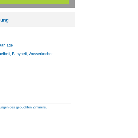
tung
maanlage
pelbett, Babybett, Wasserkocher
l
istungen des gebuchten Zimmers.