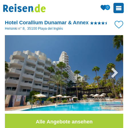
0
Hotel Corallium Dunamar & Annex
Helsinki n° 8
,
35100
Playa del Inglés
Alle Angebote ansehen