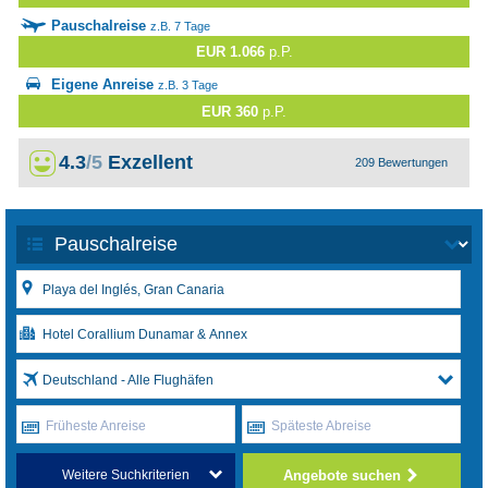
Pauschalreise
z.B. 7 Tage
EUR 1.066
p.P.
Eigene Anreise
z.B. 3 Tage
EUR 360
p.P.
4.3
/5
Exzellent
209 Bewertungen
Deutschland - Alle Flughäfen
Früheste Anreise
Späteste Abreise
Angebote suchen
Weitere Suchkriterien