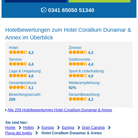
0341 65050 51340
Hotelbewertungen zum Hotel Corallium Dunamar &
Annex im Überblick
Hotel:
Zimmer:
4,3
4,3
Service:
Gastronomie:
4,4
4,4
Lage & Umgebung:
Sport & Unterhaltung:
4,6
4,0
Gesamteindruck:
Weiterempfehlung:
4,1
92%
Bewertungsanzahl:
Gesamtbewertung:
209
4,3
Alle 209 Hotelbewertungen Hotel Corallium Dunamar & Annex
Sie sind hier:
Home
Hotels
Europa
Europa
Gran Canaria
Playa del Inglés
Hotel Corallium Dunamar & Annex