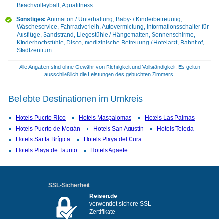
Beachvolleyball, Aquafitness
Sonstiges:
Animation / Unterhaltung, Baby- / Kinderbetreuung,
Wäscheservice, Fahrradverleih, Autovermietung, Informationsschalter für
Ausflüge, Sandstrand, Liegestühle / Hängematten, Sonnenschirme,
Kinderhochstühle, Disco, medizinische Betreuung / Hotelarzt, Bahnhof,
Stadtzentrum
Alle Angaben sind ohne Gewähr von Richtigkeit und Vollständigkeit. Es gelten
ausschließlich die Leistungen des gebuchten Zimmers.
Beliebte Destinationen im Umkreis
Hotels Puerto Rico
Hotels Maspalomas
Hotels Las Palmas
Hotels Puerto de Mogán
Hotels San Agustín
Hotels Tejeda
Hotels Santa Brígida
Hotels Playa del Cura
Hotels Playa de Taurito
Hotels Agaete
SSL-Sicherheit
Reisen.de
verwendet sichere SSL-
Zertifikate