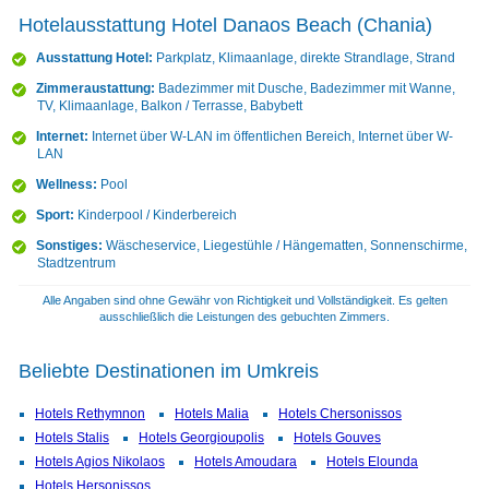
Hotelausstattung Hotel Danaos Beach (Chania)
Ausstattung Hotel:
Parkplatz, Klimaanlage, direkte Strandlage, Strand
Zimmeraustattung:
Badezimmer mit Dusche, Badezimmer mit Wanne,
TV, Klimaanlage, Balkon / Terrasse, Babybett
Internet:
Internet über W-LAN im öffentlichen Bereich, Internet über W-
LAN
Wellness:
Pool
Sport:
Kinderpool / Kinderbereich
Sonstiges:
Wäscheservice, Liegestühle / Hängematten, Sonnenschirme,
Stadtzentrum
Alle Angaben sind ohne Gewähr von Richtigkeit und Vollständigkeit. Es gelten
ausschließlich die Leistungen des gebuchten Zimmers.
Beliebte Destinationen im Umkreis
Hotels Rethymnon
Hotels Malia
Hotels Chersonissos
Hotels Stalis
Hotels Georgioupolis
Hotels Gouves
Hotels Agios Nikolaos
Hotels Amoudara
Hotels Elounda
Hotels Hersonissos