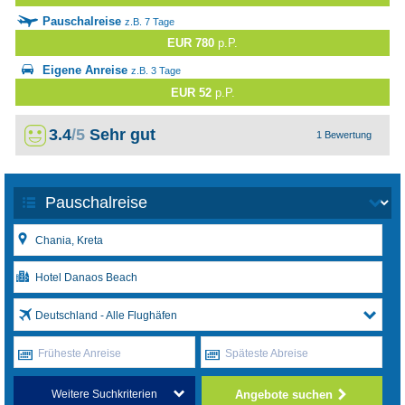
Pauschalreise
z.B. 7 Tage
EUR 780
p.P.
Eigene Anreise
z.B. 3 Tage
EUR 52
p.P.
3.4
/5
Sehr gut
1 Bewertung
Deutschland - Alle Flughäfen
Früheste Anreise
Späteste Abreise
Angebote suchen
Weitere Suchkriterien