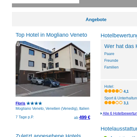
Angebote
Top Hotel in Mogliano Veneto
Hotelbewertun
Wer hat das 
Paare
Freunde
Familien
Hotel:
4,1
Sport & Unterhaltun
3,1
Floris
Mogliano Veneto, Venetien (Venedig), Italien
Alle 6 Hotelbewertu
499 €
7 Tage p.P.
ab
Hotelausstattu
Zuletzt angesehene Hotels