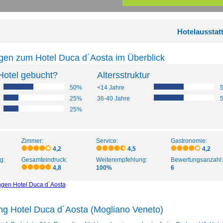
Hotelausstat
gen zum Hotel Duca d´Aosta im Überblick
Hotel gebucht?
Altersstruktur
50%
<14 Jahre
25%
36-40 Jahre
25%
Zimmer:
Service:
Gastronomie:
4,2
4,5
4,2
g:
Gesamteindruck:
Weiterempfehlung:
Bewertungsanzahl:
4,8
100%
6
ngen Hotel Duca d´Aosta
ng Hotel Duca d´Aosta (Mogliano Veneto)