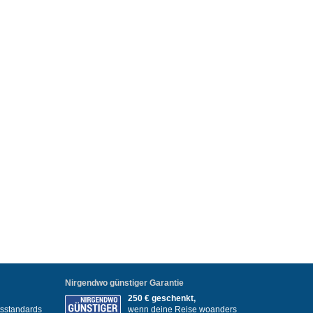
Nirgendwo günstiger Garantie
250 € geschenkt,
itsstandards
wenn deine Reise woanders