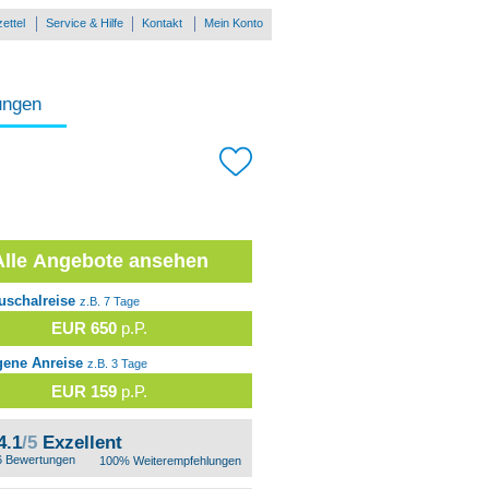
ettel
Service & Hilfe
Kontakt
Mein Konto
ungen
Alle Angebote ansehen
uschalreise
z.B. 7 Tage
EUR 650
p.P.
gene Anreise
z.B. 3 Tage
EUR 159
p.P.
4.1
/5
Exzellent
6 Bewertungen
100% Weiterempfehlungen