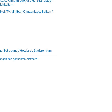
lsafe, Klimaanlage, direkte Strandlage,
ichkeiten
l, TV, Minibar, Klimaanlage, Balkon /
he Betreuung / Hotelarzt, Stadtzentrum
istungen des gebuchten Zimmers.