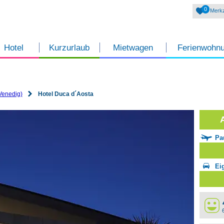
0
Merkz
Hotel
Kurzurlaub
Mietwagen
Ferienwohn
Venedig)
Hotel Duca d´Aosta
Pa
Ei