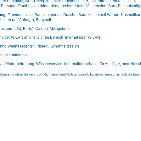
tel:
Parkplatz, 24-h-Rezeption, Nichtraucherzimmer, kostenfreies Parken, Lift, Hote
Personal, Parkhaus, behindertengerechtes Hotel, Vollpension, Bars, Einkaufsmögl
ung:
Zimmerservice, Badezimmer mit Dusche, Badezimmer mit Wanne, Kosmetikartike
lbetten (auf Anfrage), Babybett
estaurant(s), Bar(s), Café(s), Mittagsbuffet
et über W-LAN im öffentlichen Bereich, Internet über W-LAN
und Wellnesscenter, Friseur / Schönheitssalon
n / Mountainbike
- / Kinderbetreuung, Wäscheservice, Informationsschalter für Ausflüge, medizinisc
aben sind ohne Gewähr von Richtigkeit und Vollständigkeit. Es gelten ausschließlich die Le