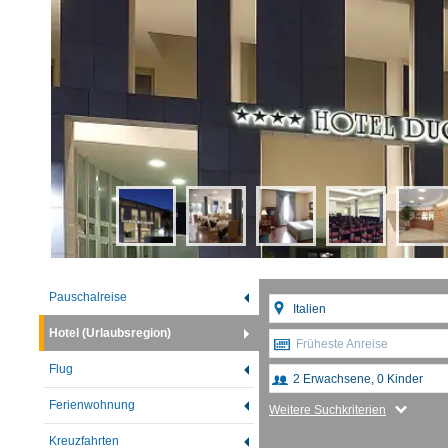
Pauschalreise
Hotel (Urlaubsregion)
Früheste Anreise
Flug
Ferienwohnung
Weitere Suchkriterien
Kreuzfahrten