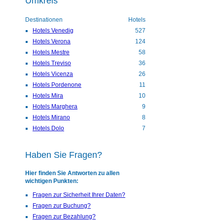
Umkreis
Destinationen
Hotels
Hotels Venedig
527
Hotels Verona
124
Hotels Mestre
58
Hotels Treviso
36
Hotels Vicenza
26
Hotels Pordenone
11
Hotels Mira
10
Hotels Marghera
9
Hotels Mirano
8
Hotels Dolo
7
Haben Sie Fragen?
Hier finden Sie Antworten zu allen
wichtigen Punkten:
Fragen zur Sicherheit Ihrer Daten?
Fragen zur Buchung?
Fragen zur Bezahlung?