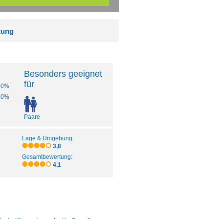
tung
Besonders geeignet
für
50%
50%
Paare
Lage & Umgebung:
3,8
Gesamtbewertung:
4,1