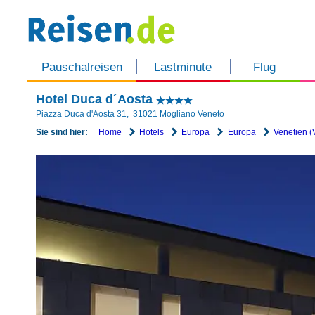
Pauschalreisen
Lastminute
Flug
Hotel Duca d´Aosta
Piazza Duca d'Aosta 31
,
31021
Mogliano Veneto
Home
Hotels
Europa
Europa
Venetien (
Sie sind hier: