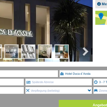
Me
Späteste Abreise
Verpflegung (beliebig)
Zimmer
Angebot