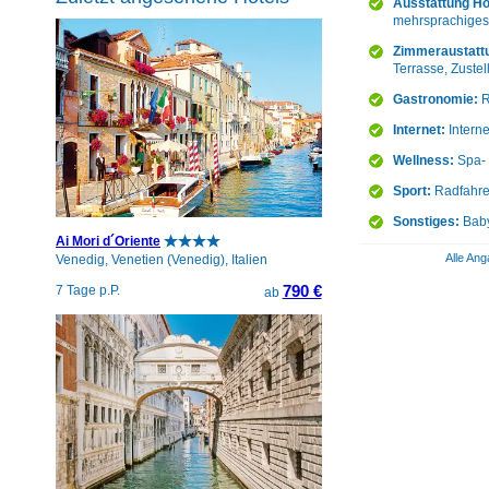
Ausstattung Ho
mehrsprachiges 
Zimmeraustatt
Terrasse, Zustel
Gastronomie:
R
Internet:
Intern
Wellness:
Spa- 
Sport:
Radfahre
Sonstiges:
Baby
Ai Mori d´Oriente
Alle Ang
Venedig, Venetien (Venedig), Italien
790 €
7 Tage p.P.
ab