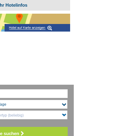
hr Hotelinfos
typ (beliebig)
e suchen