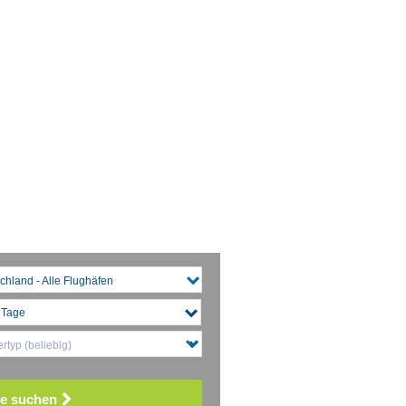
chland - Alle Flughäfen
rtyp (beliebig)
e suchen