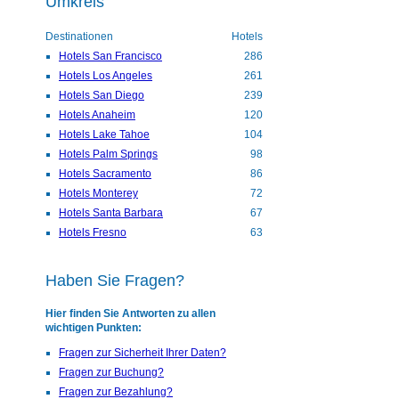
Umkreis
Destinationen
Hotels
Hotels San Francisco
286
Hotels Los Angeles
261
Hotels San Diego
239
Hotels Anaheim
120
Hotels Lake Tahoe
104
Hotels Palm Springs
98
Hotels Sacramento
86
Hotels Monterey
72
Hotels Santa Barbara
67
Hotels Fresno
63
Haben Sie Fragen?
Hier finden Sie Antworten zu allen
wichtigen Punkten:
Fragen zur Sicherheit Ihrer Daten?
Fragen zur Buchung?
Fragen zur Bezahlung?