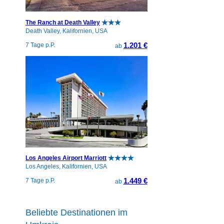
The Ranch at Death Valley
Death Valley, Kalifornien, USA
1.201 €
7 Tage p.P.
ab
Los Angeles Airport Marriott
Los Angeles, Kalifornien, USA
1.449 €
7 Tage p.P.
ab
Beliebte Destinationen im