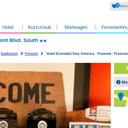
0
Merkz
Hotel
Kurzurlaub
Mietwagen
Ferienwohn
mont Blvd. South
Kalifornien
Fremont
Hotel Extended Stay America - Fremont - Fremont
Me