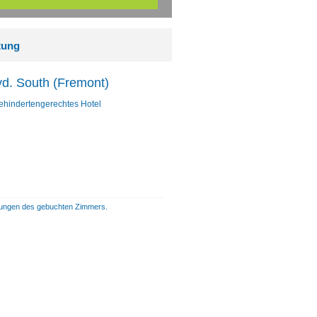
tung
vd. South (Fremont)
 behindertengerechtes Hotel
istungen des gebuchten Zimmers.