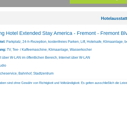
Hotelausstat
ng Hotel Extended Stay America - Fremont - Fremont Bl
tel:
Parkplatz, 24-h-Rezeption, kostenfreies Parken, Lift, Hotelsafe, Klimaanlage,
ung:
TV, Tee- / Kaffeemaschine, Klimaanlage, Wasserkocher
et über W-LAN im öffentlichen Bereich, Internet über W-LAN
udio
heservice, Bahnhof, Stadtzentrum
aben sind ohne Gewähr von Richtigkeit und Vollständigkeit. Es gelten ausschließlich die Le