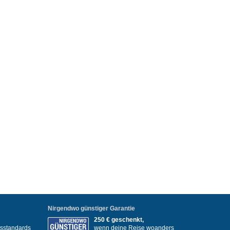
Nirgendwo günstiger Garantie
250 € geschenkt,
itsstandards
wenn deine Reise woanders