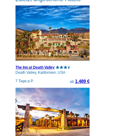
The Inn at Death Valley
Death Valley, Kalifornien, USA
1.489 €
7 Tage p.P.
ab