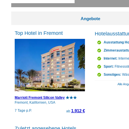
Angebote
Top Hotel in Fremont
Hotelausstattu
Ausstattung Ho
Zimmeraustatt
Internet:
Intern
Sport:
Fitnessst
Sonstiges:
Wäsc
Alle Ang
Marriott Fremont Silicon Valley
Fremont, Kalifornien, USA
1.912 €
7 Tage p.P.
ab
Zuletzt angesehene Hotels