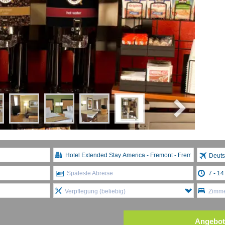
Deuts
Späteste Abreise
Verpflegung (beliebig)
Zimme
Angebot