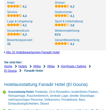
Hotel:
Zimmer:
4,1
4,3
Service:
Gastronomie:
4,4
4,1
Lage & Umgebung:
Sport & Unterhaltung:
4,1
3,6
Gesamteindruck:
Weiterempfehlung:
4,3
91%
Bewertungsanzahl:
Gesamtbewertung:
32
4,1
Alle 32 Hotelbewertungen Fanadir Hotel
Sie sind hier:
Home
Hotels
Afrika
Afrika
Hurghada / Safaga
El Gouna
Fanadir Hotel
Hotelausstattung Fanadir Hotel (El Gouna)
Ausstattung Hotel:
Parkplatz, 24-h-Rezeption, kostenfreies Parken,
Klimaanlage, Raucherbereich, zentrale Lage, direkte Strandlage,
mehrsprachiges Personal, Vollpension, Privatstrand, Bars,
Einkaufsmöglichkeiten, Strand