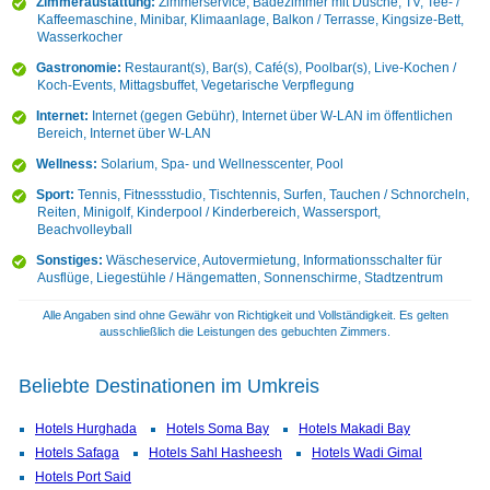
Zimmeraustattung:
Zimmerservice, Badezimmer mit Dusche, TV, Tee- /
Kaffeemaschine, Minibar, Klimaanlage, Balkon / Terrasse, Kingsize-Bett,
Wasserkocher
Gastronomie:
Restaurant(s), Bar(s), Café(s), Poolbar(s), Live-Kochen /
Koch-Events, Mittagsbuffet, Vegetarische Verpflegung
Internet:
Internet (gegen Gebühr), Internet über W-LAN im öffentlichen
Bereich, Internet über W-LAN
Wellness:
Solarium, Spa- und Wellnesscenter, Pool
Sport:
Tennis, Fitnessstudio, Tischtennis, Surfen, Tauchen / Schnorcheln,
Reiten, Minigolf, Kinderpool / Kinderbereich, Wassersport,
Beachvolleyball
Sonstiges:
Wäscheservice, Autovermietung, Informationsschalter für
Ausflüge, Liegestühle / Hängematten, Sonnenschirme, Stadtzentrum
Alle Angaben sind ohne Gewähr von Richtigkeit und Vollständigkeit. Es gelten
ausschließlich die Leistungen des gebuchten Zimmers.
Beliebte Destinationen im Umkreis
Hotels Hurghada
Hotels Soma Bay
Hotels Makadi Bay
Hotels Safaga
Hotels Sahl Hasheesh
Hotels Wadi Gimal
Hotels Port Said