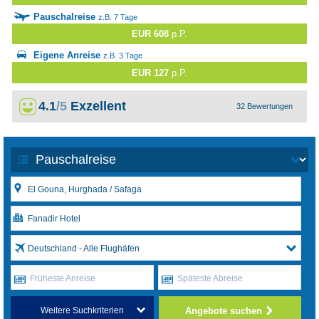
Pauschalreise
z.B. 7 Tage
EUR 608
p.P.
Eigene Anreise
z.B. 3 Tage
EUR 127
p.P.
4.1
/5
Exzellent
32 Bewertungen
Deutschland - Alle Flughäfen
Früheste Anreise
Späteste Abreise
Angebote suchen
Weitere Suchkriterien