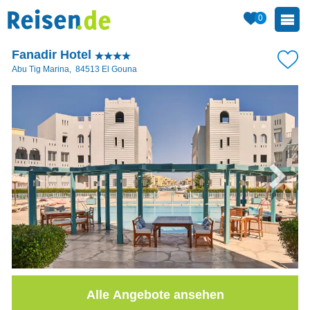
0
Fanadir Hotel
Abu Tig Marina
,
84513
El Gouna
Alle Angebote ansehen