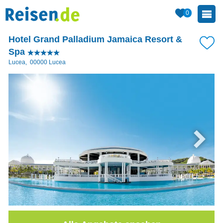
0
Hotel Grand Palladium Jamaica Resort &
Spa
Lucea
,
00000
Lucea