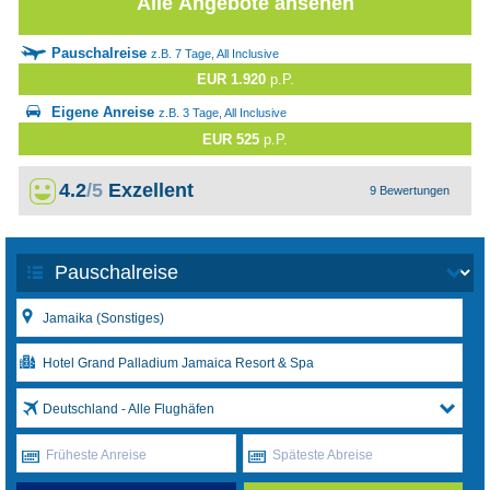
Alle Angebote ansehen
Pauschalreise
z.B. 7 Tage, All Inclusive
EUR 1.920
p.P.
Eigene Anreise
z.B. 3 Tage, All Inclusive
EUR 525
p.P.
4.2
/5
Exzellent
9 Bewertungen
Deutschland - Alle Flughäfen
Früheste Anreise
Späteste Abreise