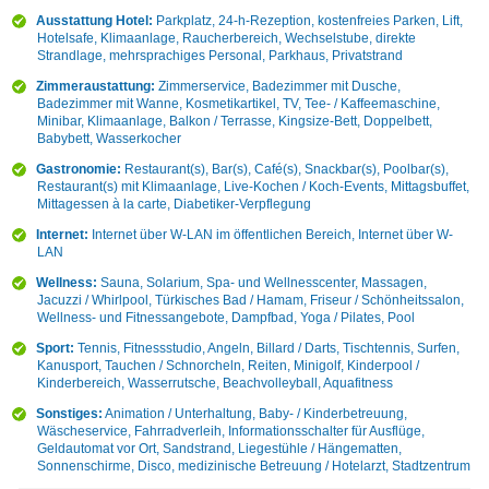
Ausstattung Hotel:
Parkplatz, 24-h-Rezeption, kostenfreies Parken, Lift,
Hotelsafe, Klimaanlage, Raucherbereich, Wechselstube, direkte
Strandlage, mehrsprachiges Personal, Parkhaus, Privatstrand
Zimmeraustattung:
Zimmerservice, Badezimmer mit Dusche,
Badezimmer mit Wanne, Kosmetikartikel, TV, Tee- / Kaffeemaschine,
Minibar, Klimaanlage, Balkon / Terrasse, Kingsize-Bett, Doppelbett,
Babybett, Wasserkocher
Gastronomie:
Restaurant(s), Bar(s), Café(s), Snackbar(s), Poolbar(s),
Restaurant(s) mit Klimaanlage, Live-Kochen / Koch-Events, Mittagsbuffet,
Mittagessen à la carte, Diabetiker-Verpflegung
Internet:
Internet über W-LAN im öffentlichen Bereich, Internet über W-
LAN
Wellness:
Sauna, Solarium, Spa- und Wellnesscenter, Massagen,
Jacuzzi / Whirlpool, Türkisches Bad / Hamam, Friseur / Schönheitssalon,
Wellness- und Fitnessangebote, Dampfbad, Yoga / Pilates, Pool
Sport:
Tennis, Fitnessstudio, Angeln, Billard / Darts, Tischtennis, Surfen,
Kanusport, Tauchen / Schnorcheln, Reiten, Minigolf, Kinderpool /
Kinderbereich, Wasserrutsche, Beachvolleyball, Aquafitness
Sonstiges:
Animation / Unterhaltung, Baby- / Kinderbetreuung,
Wäscheservice, Fahrradverleih, Informationsschalter für Ausflüge,
Geldautomat vor Ort, Sandstrand, Liegestühle / Hängematten,
Sonnenschirme, Disco, medizinische Betreuung / Hotelarzt, Stadtzentrum