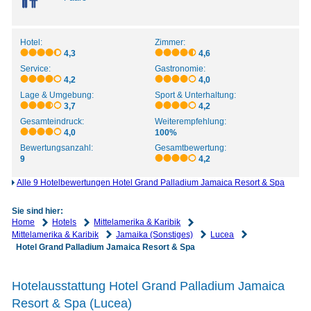
Hotel:
Zimmer:
4,3
4,6
Service:
Gastronomie:
4,2
4,0
Lage & Umgebung:
Sport & Unterhaltung:
3,7
4,2
Gesamteindruck:
Weiterempfehlung:
4,0
100%
Bewertungsanzahl:
Gesamtbewertung:
9
4,2
Alle 9 Hotelbewertungen Hotel Grand Palladium Jamaica Resort & Spa
Sie sind hier:
Home
Hotels
Mittelamerika & Karibik
Mittelamerika & Karibik
Jamaika (Sonstiges)
Lucea
Hotel Grand Palladium Jamaica Resort & Spa
Hotelausstattung Hotel Grand Palladium Jamaica
Resort & Spa (Lucea)