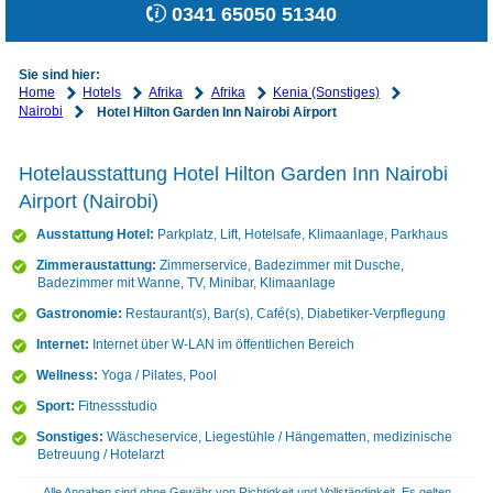
0341 65050 51340
Sie sind hier:
Home
Hotels
Afrika
Afrika
Kenia (Sonstiges)
Nairobi
Hotel Hilton Garden Inn Nairobi Airport
Hotelausstattung Hotel Hilton Garden Inn Nairobi
Airport (Nairobi)
Ausstattung Hotel:
Parkplatz, Lift, Hotelsafe, Klimaanlage, Parkhaus
Zimmeraustattung:
Zimmerservice, Badezimmer mit Dusche,
Badezimmer mit Wanne, TV, Minibar, Klimaanlage
Gastronomie:
Restaurant(s), Bar(s), Café(s), Diabetiker-Verpflegung
Internet:
Internet über W-LAN im öffentlichen Bereich
Wellness:
Yoga / Pilates, Pool
Sport:
Fitnessstudio
Sonstiges:
Wäscheservice, Liegestühle / Hängematten, medizinische
Betreuung / Hotelarzt
Alle Angaben sind ohne Gewähr von Richtigkeit und Vollständigkeit. Es gelten