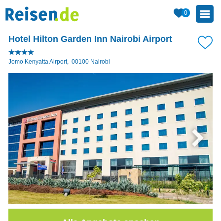
0
Hotel Hilton Garden Inn Nairobi Airport
Jomo Kenyatta Airport
,
00100
Nairobi