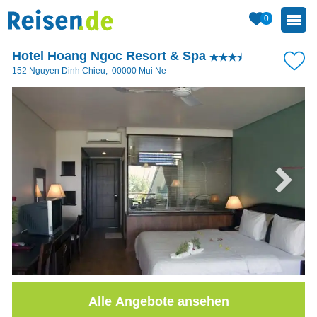
0
Hotel Hoang Ngoc Resort & Spa
152 Nguyen Dinh Chieu
,
00000
Mui Ne
Alle Angebote ansehen