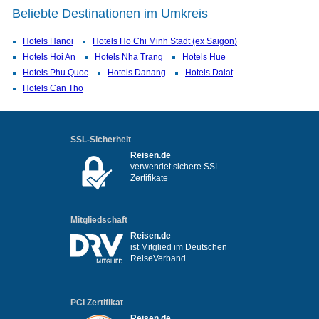
Beliebte Destinationen im Umkreis
Hotels Hanoi
Hotels Ho Chi Minh Stadt (ex Saigon)
Hotels Hoi An
Hotels Nha Trang
Hotels Hue
Hotels Phu Quoc
Hotels Danang
Hotels Dalat
Hotels Can Tho
SSL-Sicherheit
Reisen.de
verwendet sichere SSL-
Zertifikate
Mitgliedschaft
Reisen.de
ist Mitglied im Deutschen
ReiseVerband
PCI Zertifikat
Reisen.de