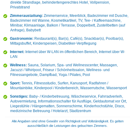
direkte Strandlage, behindertengerechtes Hotel, Vollpension,
Privatstrand
Zimmeraustattung:
Zimmerservice, Meerblick, Badezimmer mit Dusche,
Badezimmer mit Wanne, Kosmetikartikel, TV, Tee- / Kaffeemaschine,
Minibar, Klimaanlage, Balkon / Terrasse, Doppelbett, Zustellbetten (auf
Anfrage), Babybett
Gastronomie:
Restaurant(s), Bar(s), Café(s), Snackbar(s), Poolbar(s),
Mittagsbuffet, Kinderspeisen, Diabetiker-Verpflegung
Internet:
Internet über W-LAN im öffentlichen Bereich, Internet über W-
LAN
Wellness:
Sauna, Solarium, Spa- und Wellnesscenter, Massagen,
Jacuzzi / Whirlpool, Friseur / Schönheitssalon, Wellness- und
Fitnessangebote, Dampfbad, Yoga / Pilates, Pool
Sport:
Tennis, Fitnessstudio, Surfen, Kanusport, Radfahren /
Mountainbike, Kinderpool / Kinderbereich, Wasserrutsche, Wassersport
Sonstiges:
Baby- / Kinderbetreuung, Wäscheservice, Fahrradverleih,
Autovermietung, Informationsschalter für Ausflüge, Geldautomat vor Ort,
Liegestühle / Hängematten, Sonnenschirme, Kinderhochstühle, Disco,
medizinische Betreuung / Hotelarzt, Stadtzentrum
Alle Angaben sind ohne Gewähr von Richtigkeit und Vollständigkeit. Es gelten
ausschließlich die Leistungen des gebuchten Zimmers.