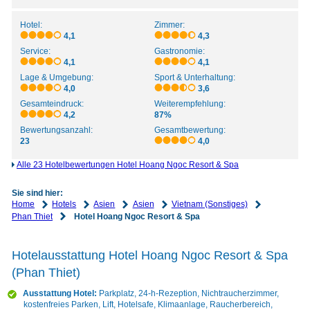
Hotel:
Zimmer:
4,1
4,3
Service:
Gastronomie:
4,1
4,1
Lage & Umgebung:
Sport & Unterhaltung:
4,0
3,6
Gesamteindruck:
Weiterempfehlung:
4,2
87%
Bewertungsanzahl:
Gesamtbewertung:
23
4,0
Alle 23 Hotelbewertungen Hotel Hoang Ngoc Resort & Spa
Sie sind hier:
Home
Hotels
Asien
Asien
Vietnam (Sonstiges)
Phan Thiet
Hotel Hoang Ngoc Resort & Spa
Hotelausstattung Hotel Hoang Ngoc Resort & Spa
(Phan Thiet)
Ausstattung Hotel:
Parkplatz, 24-h-Rezeption, Nichtraucherzimmer,
kostenfreies Parken, Lift, Hotelsafe, Klimaanlage, Raucherbereich,