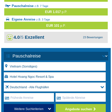
Pauschalreise
z.B. 7 Tage
EUR 1.017
p.P.
Eigene Anreise
z.B. 3 Tage
EUR 101
p.P.
4.0
/5
Exzellent
23 Bewertungen
Deutschland - Alle Flughäfen
Früheste Anreise
Späteste Abreise
Angebote suchen
Weitere Suchkriterien