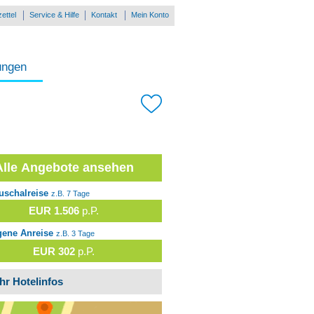
ettel
Service & Hilfe
Kontakt
Mein Konto
ungen
Alle Angebote ansehen
uschalreise
z.B. 7 Tage
EUR 1.506
p.P.
gene Anreise
z.B. 3 Tage
EUR 302
p.P.
hr Hotelinfos