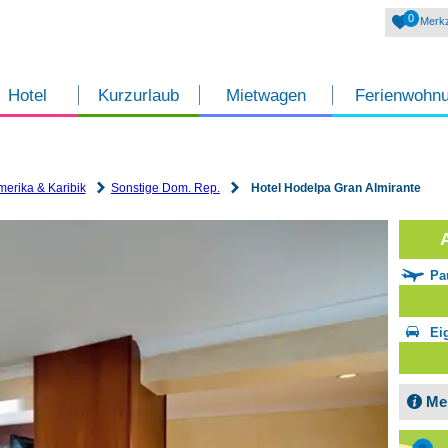
0
Merkz
Hotel
Kurzurlaub
Mietwagen
Ferienwohn
merika & Karibik
Sonstige Dom. Rep.
Hotel Hodelpa Gran Almirante
Pa
Ei
Me