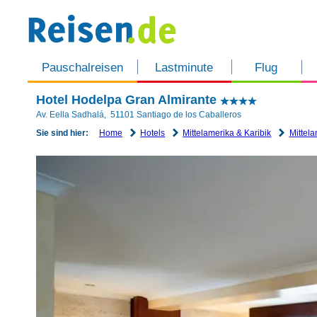
Pauschalreisen
Lastminute
Flug
Hotel Hodelpa Gran Almirante
Av. Eella Sadhalá
,
51101
Santiago de los Caballeros
Home
Hotels
Mittelamerika & Karibik
Mittela
Sie sind hier: