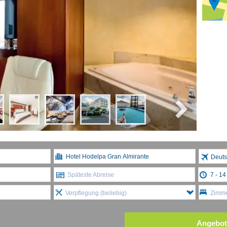
Deuts
Späteste Abreise
Verpflegung (beliebig)
Zimme
Angebot