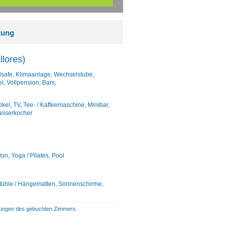
tung
lores)
elsafe, Klimaanlage, Wechselstube,
, Vollpension, Bars,
l, TV, Tee- / Kaffeemaschine, Minibar,
Wasserkocher
on, Yoga / Pilates, Pool
stühle / Hängematten, Sonnenschirme,
istungen des gebuchten Zimmers.