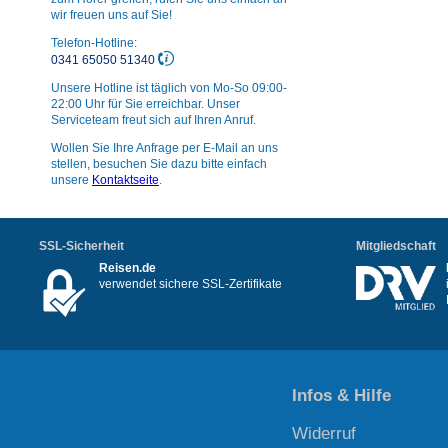
wir freuen uns auf Sie!
Telefon-Hotline:
0341 65050 51340
Unsere Hotline ist täglich von Mo-So 09:00-
22:00 Uhr für Sie erreichbar. Unser
Serviceteam freut sich auf Ihren Anruf.
Wollen Sie Ihre Anfrage per E-Mail an uns
stellen, besuchen Sie dazu bitte einfach
unsere
Kontaktseite
.
SSL-Sicherheit
Mitgliedschaft
Reisen.de
verwendet sichere SSL-Zertifikate
Infos & Hilfe
Widerruf