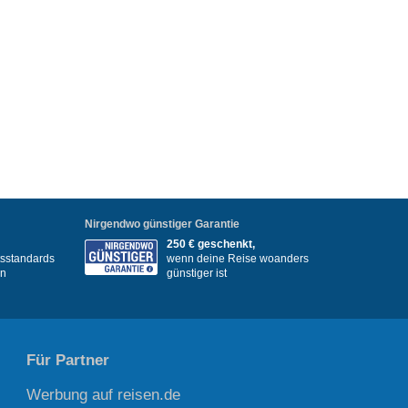
Nirgendwo günstiger Garantie
250 € geschenkt,
itsstandards
wenn deine Reise woanders
en
günstiger ist
Für Partner
Werbung auf reisen.de