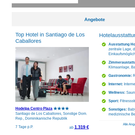
Angebote
Top Hotel in Santiago de Los
Hotelausstattu
Caballores
Ausstattung Ho
zentrale Lage, 
Einkaufsmöglic
Zimmeraustatt
Klimaanlage, Bal
Gastronomie:
R
Internet:
Intern
Wellness:
Sauna
Sport:
Fitnessstu
Hodelpa Centro Plaza
Sonstiges:
Baby
Santiago de Los Caballores, Sonstige Dom.
medizinische Be
Rep., Dominikanische Republik
Alle Ang
1.319 €
7 Tage p.P.
ab