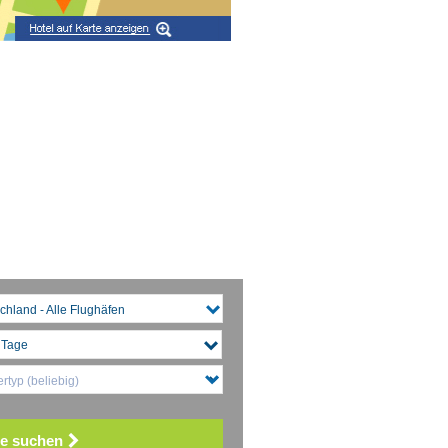
chland - Alle Flughäfen
rtyp (beliebig)
e suchen