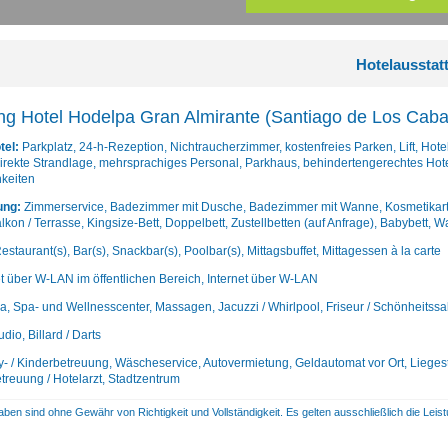
Hotelausstat
ng Hotel Hodelpa Gran Almirante (Santiago de Los Cabal
tel:
Parkplatz, 24-h-Rezeption, Nichtraucherzimmer, kostenfreies Parken, Lift, Hot
direkte Strandlage, mehrsprachiges Personal, Parkhaus, behindertengerechtes Hotel
hkeiten
ung:
Zimmerservice, Badezimmer mit Dusche, Badezimmer mit Wanne, Kosmetikartike
kon / Terrasse, Kingsize-Bett, Doppelbett, Zustellbetten (auf Anfrage), Babybett, 
estaurant(s), Bar(s), Snackbar(s), Poolbar(s), Mittagsbuffet, Mittagessen à la carte
et über W-LAN im öffentlichen Bereich, Internet über W-LAN
, Spa- und Wellnesscenter, Massagen, Jacuzzi / Whirlpool, Friseur / Schönheitssal
dio, Billard / Darts
- / Kinderbetreuung, Wäscheservice, Autovermietung, Geldautomat vor Ort, Liege
treuung / Hotelarzt, Stadtzentrum
aben sind ohne Gewähr von Richtigkeit und Vollständigkeit. Es gelten ausschließlich die Le