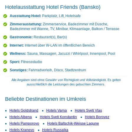
Hotelausstattung Hotel Friends (Bansko)
Ausstattung Hotel:
Parkplatz, Lift, Hotelsafe
Zimmeraustattung:
Zimmerservice, Badezimmer mit Dusche,
Badezimmer mit Wanne, TV, Minibar, Klimaanlage, Balkon / Terrasse
Gastronomie:
Restaurant(s), Bar(s)
Internet:
Internet über W-LAN im öffentlichen Bereich
Wellness:
Sauna, Massagen, Jacuzzi / Whirlpool, Innenpool, Pool
Sport:
Fitnessstudio
Sonstiges:
Fahrradverleih, Disco, Stadtzentrum
Alle Angaben sind ohne Gewähr von Richtigkeit und Vollständigkeit. Es gelten
ausschließlich die Leistungen des gebuchten Zimmers.
Beliebte Destinationen im Umkreis
Hotels Goldstrand
Hotels Varna
Hotels Sveti Vlas
Hotels Albena
Hotels Sveti Konstantin
Hotels Borovez
Hotels Pamporovo
Hotels Baltschik-Weisse Lagune
Hotels Kranevo
Hotels Russalka