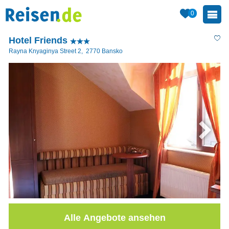
0
Hotel Friends
Rayna Knyaginya Street 2
,
2770
Bansko
Alle Angebote ansehen