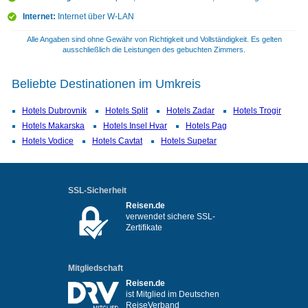
Internet:
Internet über W-LAN
Alle Angaben sind ohne Gewähr von Richtigkeit und Vollständigkeit. Es gelten
ausschließlich die Leistungen des gebuchten Zimmers.
Beliebte Destinationen im Umkreis
Hotels Dubrovnik
Hotels Split
Hotels Zadar
Hotels Trogir
Hotels Makarska
Hotels Insel Hvar
Hotels Pag
Hotels Vodice
Hotels Cavtat
Hotels Supetar
SSL-Sicherheit
Reisen.de
verwendet sichere SSL-
Zertifikate
Mitgliedschaft
Reisen.de
ist Mitglied im Deutschen
ReiseVerband