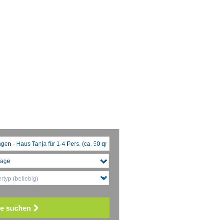
typ (beliebig)
e suchen