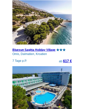
Bluesun Sagitta Holiday Village
Omis, Dalmatien, Kroatien
617 €
7 Tage p.P.
ab