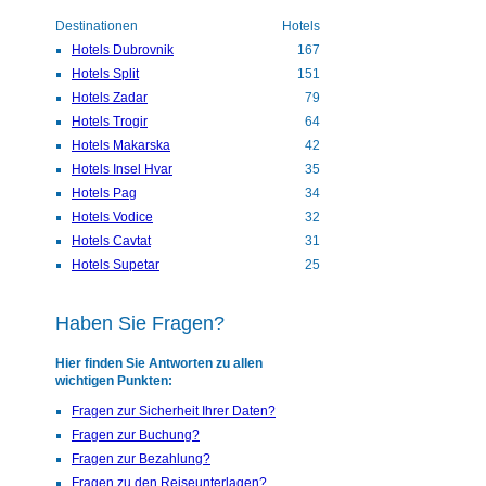
Destinationen
Hotels
Hotels Dubrovnik
167
Hotels Split
151
Hotels Zadar
79
Hotels Trogir
64
Hotels Makarska
42
Hotels Insel Hvar
35
Hotels Pag
34
Hotels Vodice
32
Hotels Cavtat
31
Hotels Supetar
25
Haben Sie Fragen?
Hier finden Sie Antworten zu allen
wichtigen Punkten:
Fragen zur Sicherheit Ihrer Daten?
Fragen zur Buchung?
Fragen zur Bezahlung?
Fragen zu den Reiseunterlagen?