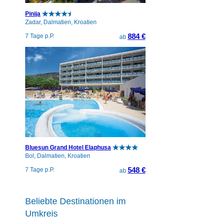
Pinija
Zadar, Dalmatien, Kroatien
884 €
7 Tage p.P.
ab
Bluesun Grand Hotel Elaphusa
Bol, Dalmatien, Kroatien
548 €
7 Tage p.P.
ab
Beliebte Destinationen im
Umkreis