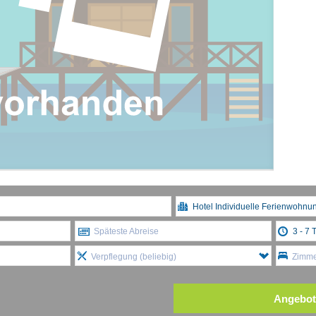
Späteste Abreise
Verpflegung (beliebig)
Zimmer
Angebot