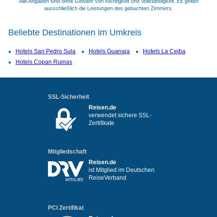
Alle Angaben sind ohne Gewähr von Richtigkeit und Vollständigkeit. Es gelten
ausschließlich die Leistungen des gebuchten Zimmers.
Beliebte Destinationen im Umkreis
Hotels San Pedro Sula
Hotels Guanaja
Hotels La Ceiba
Hotels Copan Ruinas
SSL-Sicherheit
Reisen.de
verwendet sichere SSL-
Zertifikate
Mitgliedschaft
Reisen.de
ist Mitglied im Deutschen
ReiseVerband
PCI Zertifikat