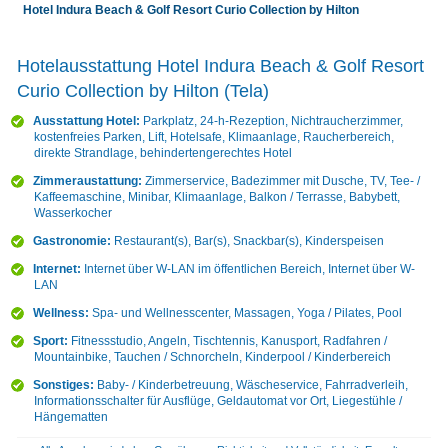
Hotel Indura Beach & Golf Resort Curio Collection by Hilton
Hotelausstattung Hotel Indura Beach & Golf Resort
Curio Collection by Hilton (Tela)
Ausstattung Hotel:
Parkplatz, 24-h-Rezeption, Nichtraucherzimmer,
kostenfreies Parken, Lift, Hotelsafe, Klimaanlage, Raucherbereich,
direkte Strandlage, behindertengerechtes Hotel
Zimmeraustattung:
Zimmerservice, Badezimmer mit Dusche, TV, Tee- /
Kaffeemaschine, Minibar, Klimaanlage, Balkon / Terrasse, Babybett,
Wasserkocher
Gastronomie:
Restaurant(s), Bar(s), Snackbar(s), Kinderspeisen
Internet:
Internet über W-LAN im öffentlichen Bereich, Internet über W-
LAN
Wellness:
Spa- und Wellnesscenter, Massagen, Yoga / Pilates, Pool
Sport:
Fitnessstudio, Angeln, Tischtennis, Kanusport, Radfahren /
Mountainbike, Tauchen / Schnorcheln, Kinderpool / Kinderbereich
Sonstiges:
Baby- / Kinderbetreuung, Wäscheservice, Fahrradverleih,
Informationsschalter für Ausflüge, Geldautomat vor Ort, Liegestühle /
Hängematten