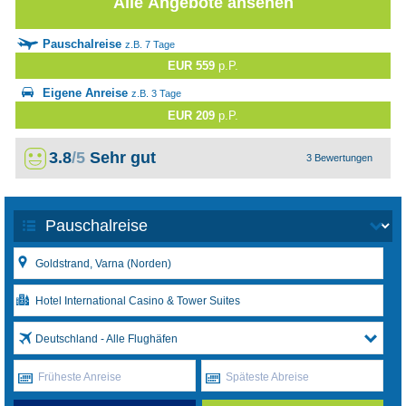
Alle Angebote ansehen
Pauschalreise
z.B. 7 Tage
EUR 559
p.P.
Eigene Anreise
z.B. 3 Tage
EUR 209
p.P.
3.8
/5
Sehr gut
3 Bewertungen
Deutschland - Alle Flughäfen
Früheste Anreise
Späteste Abreise