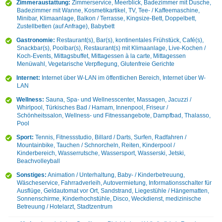
Zimmeraustattung:
Zimmerservice, Meerblick, Badezimmer mit Dusche,
Badezimmer mit Wanne, Kosmetikartikel, TV, Tee- / Kaffeemaschine,
Minibar, Klimaanlage, Balkon / Terrasse, Kingsize-Bett, Doppelbett,
Zustellbetten (auf Anfrage), Babybett
Gastronomie:
Restaurant(s), Bar(s), kontinentales Frühstück, Café(s),
Snackbar(s), Poolbar(s), Restaurant(s) mit Klimaanlage, Live-Kochen /
Koch-Events, Mittagsbuffet, Mittagessen à la carte, Mittagessen
Menüwahl, Vegetarische Verpflegung, Glutenfreie Gerichte
Internet:
Internet über W-LAN im öffentlichen Bereich, Internet über W-
LAN
Wellness:
Sauna, Spa- und Wellnesscenter, Massagen, Jacuzzi /
Whirlpool, Türkisches Bad / Hamam, Innenpool, Friseur /
Schönheitssalon, Wellness- und Fitnessangebote, Dampfbad, Thalasso,
Pool
Sport:
Tennis, Fitnessstudio, Billard / Darts, Surfen, Radfahren /
Mountainbike, Tauchen / Schnorcheln, Reiten, Kinderpool /
Kinderbereich, Wasserrutsche, Wassersport, Wasserski, Jetski,
Beachvolleyball
Sonstiges:
Animation / Unterhaltung, Baby- / Kinderbetreuung,
Wäscheservice, Fahrradverleih, Autovermietung, Informationsschalter für
Ausflüge, Geldautomat vor Ort, Sandstrand, Liegestühle / Hängematten,
Sonnenschirme, Kinderhochstühle, Disco, Weckdienst, medizinische
Betreuung / Hotelarzt, Stadtzentrum