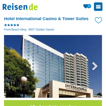
0
Hotel International Casino & Tower Suites
Front Beach Alley
,
9007
Golden Sands