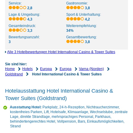
Service:
Gastronomie:
2,8
3,8
Lage & Umgebung:
Sport & Unterhaltung:
4,3
4,2
Gesamteindruck:
Weiterempfehlung:
3,3
34%
Bewertungsanzahl:
Gesamtbewertung:
3
3,8
Alle 3 Hotelbewertungen Hotel International Casino & Tower Suites
Sie sind hier:
Home
Hotels
Europa
Europa
Varna (Norden)
Goldstrand
Hotel International Casino & Tower Suites
Hotelausstattung Hotel International Casino &
Tower Suites (Goldstrand)
Ausstattung Hotel:
Parkplatz, 24-h-Rezeption, Nichtraucherzimmer,
kostenfreies Parken, Lift, Hotelsafe, Klimaanlage, Wechselstube, zentrale
Lage, direkte Strandlage, mehrsprachiges Personal, Parkhaus,
behindertengerechtes Hotel, Vollpension, Bars, Einkaufsmöglichkeiten,
Strand