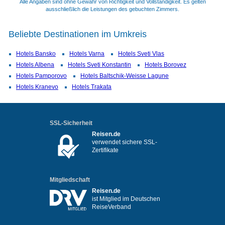
Alle Angaben sind ohne Gewähr von Richtigkeit und Vollständigkeit. Es gelten
ausschließlich die Leistungen des gebuchten Zimmers.
Beliebte Destinationen im Umkreis
Hotels Bansko
Hotels Varna
Hotels Sveti Vlas
Hotels Albena
Hotels Sveti Konstantin
Hotels Borovez
Hotels Pamporovo
Hotels Baltschik-Weisse Lagune
Hotels Kranevo
Hotels Trakata
SSL-Sicherheit
Reisen.de
verwendet sichere SSL-
Zertifikate
Mitgliedschaft
Reisen.de
ist Mitglied im Deutschen
ReiseVerband