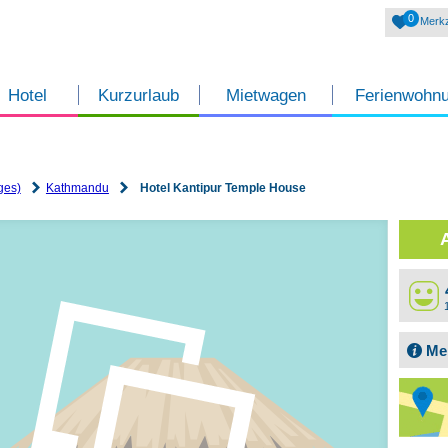
0
Merkz
Hotel
Kurzurlaub
Mietwagen
Ferienwohn
ges)
Kathmandu
Hotel Kantipur Temple House
Me