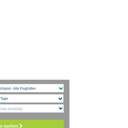
chland - Alle Flughäfen
rtyp (beliebig)
e suchen