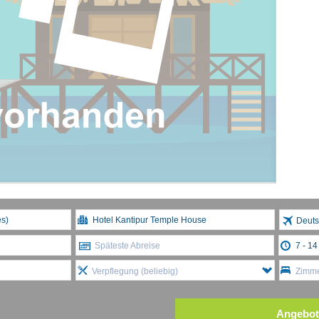
Deuts
Späteste Abreise
Verpflegung (beliebig)
Zimme
Angebot