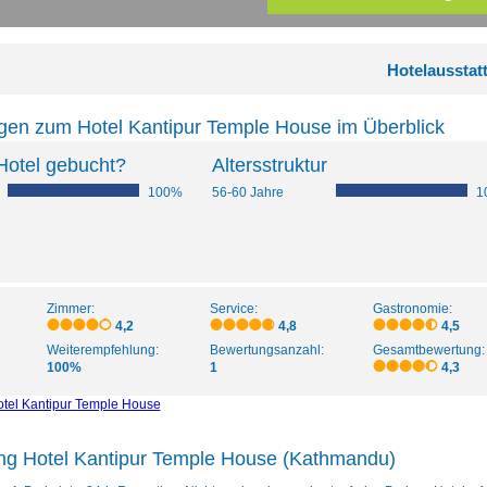
Hotelausstat
gen zum Hotel Kantipur Temple House im Überblick
Hotel gebucht?
Altersstruktur
100%
56-60 Jahre
1
Zimmer:
Service:
Gastronomie:
4,2
4,8
4,5
Weiterempfehlung:
Bewertungsanzahl:
Gesamtbewertung:
100%
1
4,3
tel Kantipur Temple House
ung Hotel Kantipur Temple House (Kathmandu)