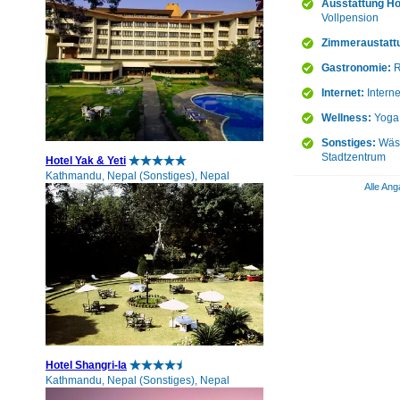
Ausstattung Ho
Vollpension
Zimmeraustatt
Gastronomie:
R
Internet:
Intern
Wellness:
Yoga 
Sonstiges:
Wäsc
Stadtzentrum
Hotel Yak & Yeti
Kathmandu, Nepal (Sonstiges), Nepal
Alle Ang
Hotel Shangri-la
Kathmandu, Nepal (Sonstiges), Nepal