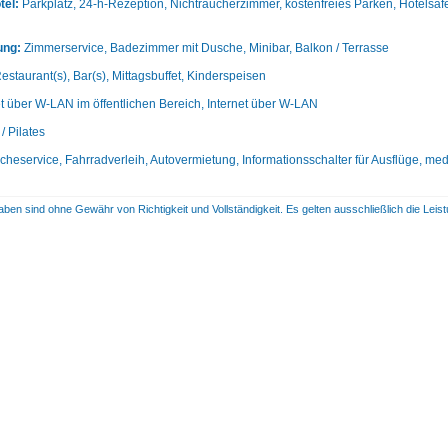
tel:
Parkplatz, 24-h-Rezeption, Nichtraucherzimmer, kostenfreies Parken, Hotelsa
ung:
Zimmerservice, Badezimmer mit Dusche, Minibar, Balkon / Terrasse
estaurant(s), Bar(s), Mittagsbuffet, Kinderspeisen
et über W-LAN im öffentlichen Bereich, Internet über W-LAN
/ Pilates
heservice, Fahrradverleih, Autovermietung, Informationsschalter für Ausflüge, medi
aben sind ohne Gewähr von Richtigkeit und Vollständigkeit. Es gelten ausschließlich die Le