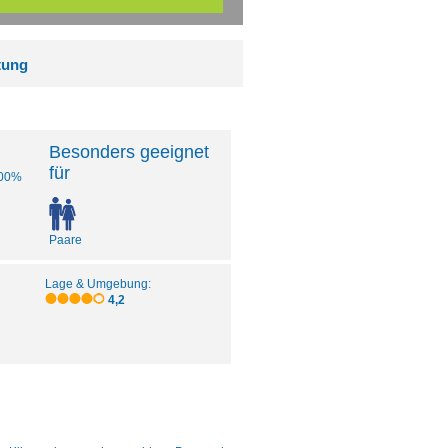
tung
Besonders geeignet
für
00%
Paare
Lage & Umgebung:
4,2