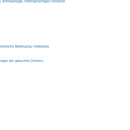
fe, Klimaanlage, mehrsprachiges Personal,
zinische Betreuung / Hotelarzt,
istungen des gebuchten Zimmers.