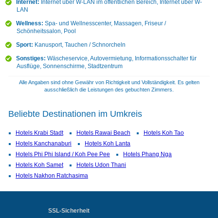
Internet:
Internet über W-LAN im öffentlichen Bereich, Internet über W-
LAN
Wellness:
Spa- und Wellnesscenter, Massagen, Friseur /
Schönheitssalon, Pool
Sport:
Kanusport, Tauchen / Schnorcheln
Sonstiges:
Wäscheservice, Autovermietung, Informationsschalter für
Ausflüge, Sonnenschirme, Stadtzentrum
Alle Angaben sind ohne Gewähr von Richtigkeit und Vollständigkeit. Es gelten
ausschließlich die Leistungen des gebuchten Zimmers.
Beliebte Destinationen im Umkreis
Hotels Krabi Stadt
Hotels Rawai Beach
Hotels Koh Tao
Hotels Kanchanaburi
Hotels Koh Lanta
Hotels Phi Phi Island / Koh Pee Pee
Hotels Phang Nga
Hotels Koh Samet
Hotels Udon Thani
Hotels Nakhon Ratchasima
SSL-Sicherheit