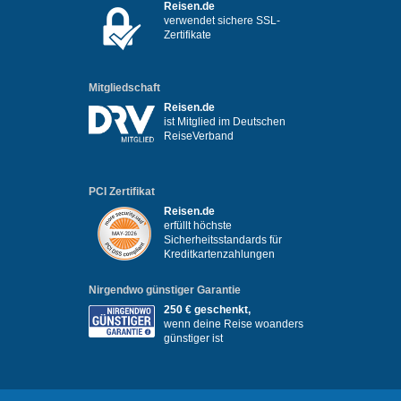
Reisen.de
verwendet sichere SSL-
Zertifikate
Mitgliedschaft
Reisen.de
ist Mitglied im Deutschen
ReiseVerband
PCI Zertifikat
Reisen.de
erfüllt höchste
Sicherheitsstandards für
Kreditkartenzahlungen
Nirgendwo günstiger Garantie
250 € geschenkt,
wenn deine Reise woanders
günstiger ist