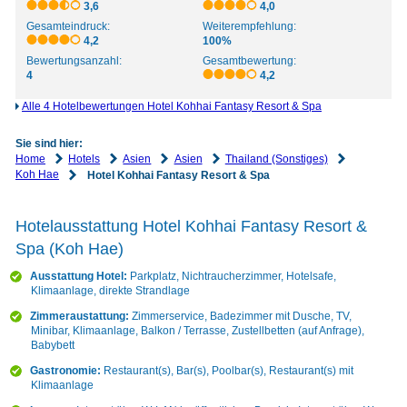
3,6
4,0
Gesamteindruck:
Weiterempfehlung:
4,2
100%
Bewertungsanzahl:
Gesamtbewertung:
4
4,2
Alle 4 Hotelbewertungen Hotel Kohhai Fantasy Resort & Spa
Sie sind hier:
Home
Hotels
Asien
Asien
Thailand (Sonstiges)
Koh Hae
Hotel Kohhai Fantasy Resort & Spa
Hotelausstattung Hotel Kohhai Fantasy Resort &
Spa (Koh Hae)
Ausstattung Hotel:
Parkplatz, Nichtraucherzimmer, Hotelsafe,
Klimaanlage, direkte Strandlage
Zimmeraustattung:
Zimmerservice, Badezimmer mit Dusche, TV,
Minibar, Klimaanlage, Balkon / Terrasse, Zustellbetten (auf Anfrage),
Babybett
Gastronomie:
Restaurant(s), Bar(s), Poolbar(s), Restaurant(s) mit
Klimaanlage