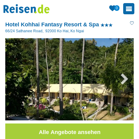
0
Hotel Kohhai Fantasy Resort & Spa
66/24 Sathanee Road
,
92000
Ko Hai, Ko Ngai
Alle Angebote ansehen