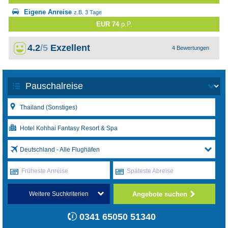
Eigene Anreise
z.B. 3 Tage
EUR 74
p.P.
4.2
/5
Exzellent
4 Bewertungen
Deutschland - Alle Flughäfen
Früheste Anreise
Späteste Abreise
Angebote suchen
Weitere Suchkriterien
0341 65050 51340