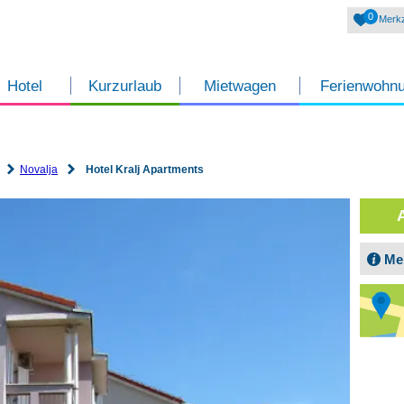
0
Merkz
Hotel
Kurzurlaub
Mietwagen
Ferienwohn
Novalja
Hotel Kralj Apartments
Me