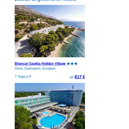
Bluesun Sagitta Holiday Village
Omis, Dalmatien, Kroatien
617 €
7 Tage p.P.
ab