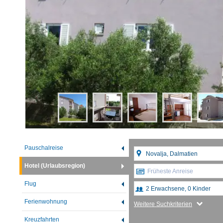
Pauschalreise
Hotel (Urlaubsregion)
Früheste Anreise
Flug
Ferienwohnung
Weitere Suchkriterien
Kreuzfahrten