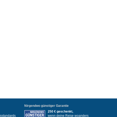
Nirgendwo günstiger Garantie
250 € geschenkt,
itsstandards
wenn deine Reise woanders