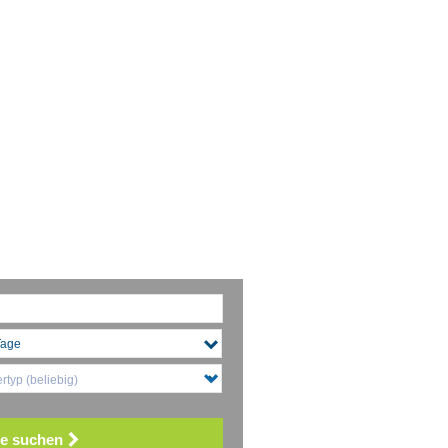
typ (beliebig)
e suchen