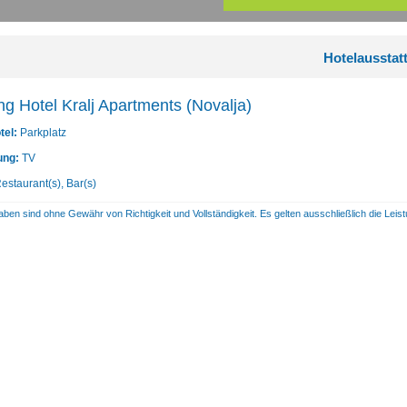
Hotelausstat
ng Hotel Kralj Apartments (Novalja)
tel:
Parkplatz
ung:
TV
estaurant(s), Bar(s)
aben sind ohne Gewähr von Richtigkeit und Vollständigkeit. Es gelten ausschließlich die Le