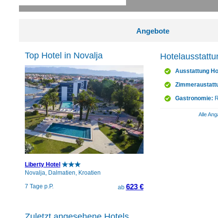
Angebote
Top Hotel in Novalja
Hotelausstattu
Ausstattung Ho
Zimmeraustatt
Gastronomie:
R
Alle Ang
Liberty Hotel
Novalja, Dalmatien, Kroatien
623 €
7 Tage p.P.
ab
Zuletzt angesehene Hotels