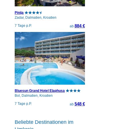
Pinija
Zadar, Dalmatien, Kroatien
884 €
7 Tage p.P.
ab
Bluesun Grand Hotel Elaphusa
Bol, Dalmatien, Kroatien
548 €
7 Tage p.P.
ab
Beliebte Destinationen im