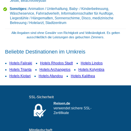
Jetski, Beachvolleyball
Sonstiges:
Animation / Unterhaltung, Baby- / Kinderbetreuung,
Wäscheservice, Fahrradverleih, Informationsschalter für Ausflüge,
Liegestühle / Hängematten, Sonnenschirme, Disco, medizinische
Betreuung / Hotelarzt, Stadtzentrum
Alle Angaben sind ohne Gewähr von Richtigkeit und Vollständigkeit. Es gelten
ausschließlich die Leistungen des gebuchten Zimmers.
Beliebte Destinationen im Umkreis
Hotels Faliraki
Hotels Rhodos Stadt
Hotels Lindos
Hotels Trianta
Hotels Archangelos
Hotels Kolymbia
Hotels Kiotari
Hotels Afandou
Hotels Kalithea
SSL-Sicherheit
Reisen.de
verwendet sichere SSL-
Zertifikate
Mitgliedschaft