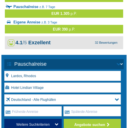
Pauschalreise
z.B. 7 Tage
EUR 1.305
p.P.
Eigene Anreise
z.B. 3 Tage
EUR 390
p.P.
4.1
/5
Exzellent
32 Bewertungen
Deutschland - Alle Flughäfen
Früheste Anreise
Späteste Abreise
Angebote suchen
Weitere Suchkriterien