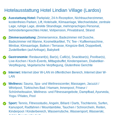
Hotelausstattung Hotel Lindian Village (Lardos)
Ausstattung Hotel:
Parkplatz, 24-h-Rezeption, Nichtraucherzimmer,
kostenfreies Parken, Lift, Hotelsafe, Klimaanlage, Wechselstube, zentrale
Lage, ruhige Lage, direkte Strandlage, mehrsprachiges Personal,
behindertengerechtes Hotel, Vollpension, Privatstrand, Strand
Zimmeraustattung:
Zimmerservice, Badezimmer mit Dusche,
Badezimmer mit Wanne, Kosmetikartikel, TV, Tee- / Kaffeemaschine,
Minibar, Klimaanlage, Balkon / Terrasse, Kingsize-Bett, Doppelbett,
Zustellbetten (auf Anfrage), Babybett
Gastronomie:
Restaurant(s), Bar(s), Café(s), Snackbar(s), Poolbar(s),
Live-Kochen / Koch-Events, Mittagsbuffet, Kinderspeisen, Diabetiker-
Verpflegung, Vegetarische Verpflegung, Glutenfreie Gerichte
Internet:
Internet über W-LAN im öffentlichen Bereich, Internet über W-
LAN
Wellness:
Sauna, Spa- und Wellnesscenter, Massagen, Jacuzzi /
Whirlpool, Türkisches Bad / Hamam, Innenpool, Friseur /
Schönheitssalon, Wellness- und Fitnessangebote, Dampfbad, Ayurveda,
Yoga / Pilates, Pool
Sport:
Tennis, Fitnessstudio, Angeln, Billard / Darts, Tischtennis, Surfen,
Kanusport, Radfahren / Mountainbike, Tauchen / Schnorcheln, Reiten,
Kinderpool / Kinderbereich, Wasserrutsche, Wassersport, Wasserski,