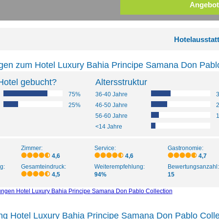
Angebot
Hotelausstat
gen zum Hotel Luxury Bahia Principe Samana Don Pablo 
Hotel gebucht?
Altersstruktur
75%
36-40 Jahre
25%
46-50 Jahre
56-60 Jahre
<14 Jahre
Zimmer:
Service:
Gastronomie:
4,6
4,6
4,7
g:
Gesamteindruck:
Weiterempfehlung:
Bewertungsanzahl:
4,5
94%
15
ungen Hotel Luxury Bahia Principe Samana Don Pablo Collection
ng Hotel Luxury Bahia Principe Samana Don Pablo Coll