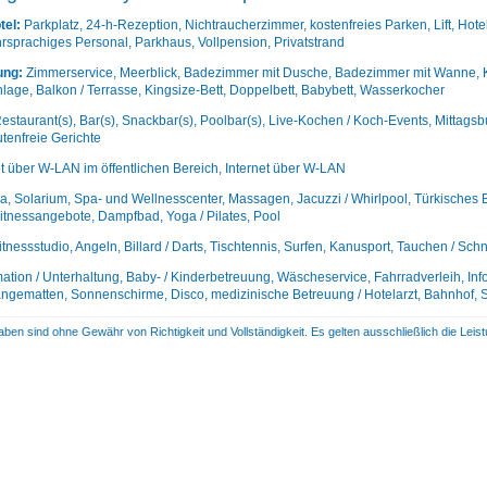
tel:
Parkplatz, 24-h-Rezeption, Nichtraucherzimmer, kostenfreies Parken, Lift, Hote
rsprachiges Personal, Parkhaus, Vollpension, Privatstrand
ung:
Zimmerservice, Meerblick, Badezimmer mit Dusche, Badezimmer mit Wanne, Kos
nlage, Balkon / Terrasse, Kingsize-Bett, Doppelbett, Babybett, Wasserkocher
estaurant(s), Bar(s), Snackbar(s), Poolbar(s), Live-Kochen / Koch-Events, Mittagsb
utenfreie Gerichte
et über W-LAN im öffentlichen Bereich, Internet über W-LAN
, Solarium, Spa- und Wellnesscenter, Massagen, Jacuzzi / Whirlpool, Türkisches 
itnessangebote, Dampfbad, Yoga / Pilates, Pool
itnessstudio, Angeln, Billard / Darts, Tischtennis, Surfen, Kanusport, Tauchen / S
ation / Unterhaltung, Baby- / Kinderbetreuung, Wäscheservice, Fahrradverleih, Info
ängematten, Sonnenschirme, Disco, medizinische Betreuung / Hotelarzt, Bahnhof, 
aben sind ohne Gewähr von Richtigkeit und Vollständigkeit. Es gelten ausschließlich die Le