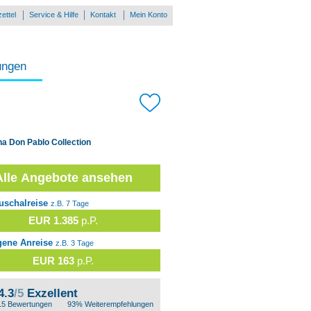
ettel
Service & Hilfe
Kontakt
Mein Konto
ungen
a Don Pablo Collection
Alle Angebote ansehen
uschalreise
z.B. 7 Tage
EUR 1.385
p.P.
gene Anreise
z.B. 3 Tage
EUR 163
p.P.
4.3
/5
Exzellent
15 Bewertungen
93% Weiterempfehlungen