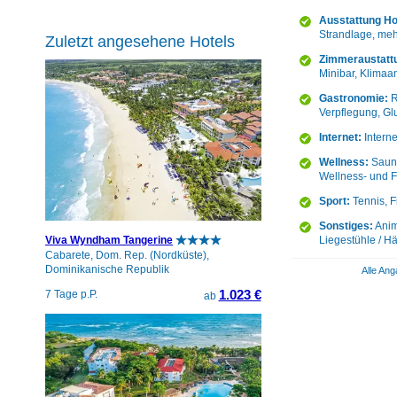
Ausstattung Ho
Strandlage, meh
Zuletzt angesehene Hotels
Zimmeraustatt
Minibar, Klimaa
Gastronomie:
R
Verpflegung, Gl
Internet:
Intern
Wellness:
Sauna
Wellness- und F
Sport:
Tennis, F
Sonstiges:
Anim
Viva Wyndham Tangerine
Liegestühle / H
Cabarete, Dom. Rep. (Nordküste),
Dominikanische Republik
Alle Ang
1.023 €
7 Tage p.P.
ab