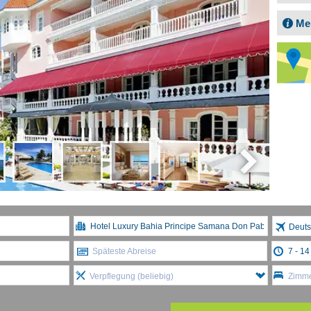
Me
Deuts
Späteste Abreise
Verpflegung (beliebig)
Zimme