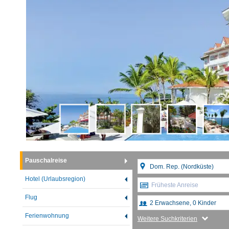
Pauschalreise
Hotel (Urlaubsregion)
Früheste Anreise
Flug
Ferienwohnung
Weitere Suchkriterien