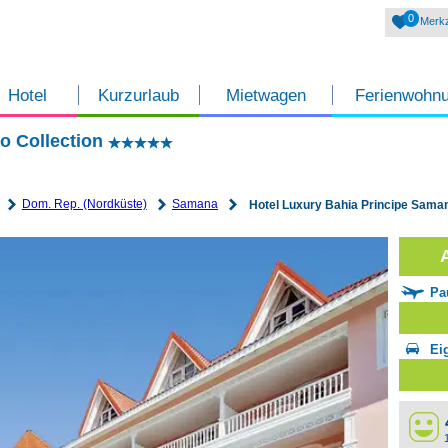
0
Merkz
Hotel
Kurzurlaub
Mietwagen
Ferienwohn
o Collection
Dom. Rep. (Nordküste)
Samana
Hotel Luxury Bahia Principe Saman
Pa
Ei