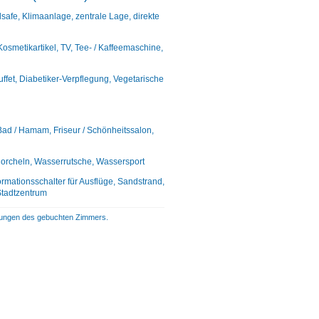
lsafe, Klimaanlage, zentrale Lage, direkte
metikartikel, TV, Tee- / Kaffeemaschine,
uffet, Diabetiker-Verpflegung, Vegetarische
Bad / Hamam, Friseur / Schönheitssalon,
chnorcheln, Wasserrutsche, Wassersport
rmationsschalter für Ausflüge, Sandstrand,
Stadtzentrum
istungen des gebuchten Zimmers.