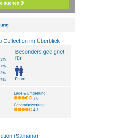
e suchen
tung
Collection im Überblick
Besonders geeignet
für
33%
27%
13%
Paare
7%
Lage & Umgebung:
3,6
Gesamtbewertung:
4,3
ection (Samana)