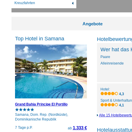
Kreuzfahrten
Angebote
Top Hotel in Samana
Hotelbewertun
Wer hat das 
Paare
Alleinreisende
Hotel:
4,3
Sport & Unterhaltun
Grand Bahia Principe El Portillo
4,1
Samana, Dom. Rep. (Nordküste),
Alle 15 Hotelbewert
Dominikanische Republik
1.333 €
7 Tage p.P.
ab
Hotelausstattu