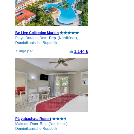
Be Live Collection Marien
Playa Dorada, Dom. Rep. (Nordküste),
Dominikanische Republik
1.144 €
7 Tage p.P.
ab
Playabachata Resort
Maimon, Dom. Rep. (Nordküste),
Dominikanische Republik