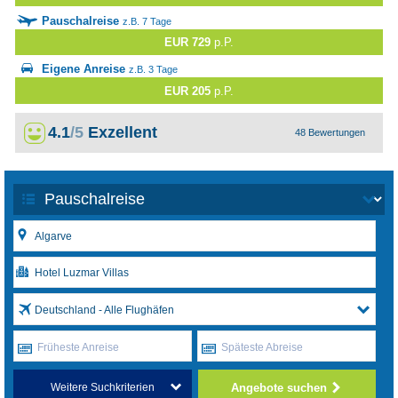
Pauschalreise
z.B. 7 Tage
EUR 729
p.P.
Eigene Anreise
z.B. 3 Tage
EUR 205
p.P.
4.1
/5
Exzellent
48 Bewertungen
Deutschland - Alle Flughäfen
Früheste Anreise
Späteste Abreise
Angebote suchen
Weitere Suchkriterien