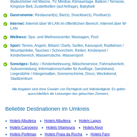
Badezimmer mit Wanne, TV, Minibar, Klimaanlage, Balkon / Terrasse,
Kingsize-Bett, Zustellbetten (auf Anfrage), Babybett
Gastronomie:
Restaurant(s), Bar(s), Snackbar(s), Poolbar(s)
Internet:
Internet über W-LAN im öffentlichen Bereich, Internet über W-
LAN
Wellness:
Spa- und Wellnesscenter, Massagen, Pool
Sport:
Tennis, Angeln, Billard / Darts, Surfen, Kanusport, Radfahren /
Mountainbike, Tauchen / Schnorcheln, Reiten, Kinderpool /
Kinderbereich, Wasserrutsche, Wassersport
Sonstiges:
Baby- / Kinderbetreuung, Wäscheservice, Fahrradverleih,
Autovermietung, Informationsschalter für Ausflüge, Sandstrand,
Liegestühle / Hängematten, Sonnenschirme, Disco, Weckdienst,
Stadtzentrum
Alle Angaben sind ohne Gewähr von Richtigkeit und Vollständigkeit. Es gelten
ausschließlich die Leistungen des gebuchten Zimmers.
Beliebte Destinationen im Umkreis
Hotels Albufeira
Hotels Albufeira
Hotels Lagos
Hotels Carvoeiro
Hotels Vilamoura
Hotels Alvor
Hotels Portimao
Hotels Praia da Rocha
Hotels Faro