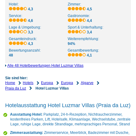
Hotel:
Zimmer:
4,3
4,5
Service:
Gastronomie:
4,6
4,4
Lage & Umgebung:
Sport & Unterhaltung:
3,3
3,4
Gesamteindruck:
Weiterempfehlung:
4,3
94%
Bewertungsanzahl:
Gesamtbewertung:
48
4,1
Alle 48 Hotelbewertungen Hotel Luzmar Villas
Sie sind hier:
Home
Hotels
Europa
Europa
Algarve
Praia da Luz
Hotel Luzmar Villas
Hotelausstattung Hotel Luzmar Villas (Praia da Luz)
Ausstattung Hotel:
Parkplatz, 24-h-Rezeption, Nichtraucherzimmer,
kostenfreies Parken, Lift, Hotelsafe, Klimaanlage, Wechselstube, zentrale
Lage, ruhige Lage, direkte Strandlage, mehrsprachiges Personal, Strand
Zimmeraustattung:
Zimmerservice, Meerblick, Badezimmer mit Dusche,