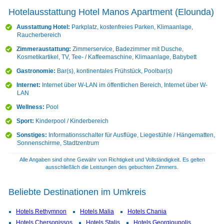
Hotelausstattung Hotel Manos Apartment (Elounda)
Ausstattung Hotel:
Parkplatz, kostenfreies Parken, Klimaanlage,
Raucherbereich
Zimmeraustattung:
Zimmerservice, Badezimmer mit Dusche,
Kosmetikartikel, TV, Tee- / Kaffeemaschine, Klimaanlage, Babybett
Gastronomie:
Bar(s), kontinentales Frühstück, Poolbar(s)
Internet:
Internet über W-LAN im öffentlichen Bereich, Internet über W-
LAN
Wellness:
Pool
Sport:
Kinderpool / Kinderbereich
Sonstiges:
Informationsschalter für Ausflüge, Liegestühle / Hängematten,
Sonnenschirme, Stadtzentrum
Alle Angaben sind ohne Gewähr von Richtigkeit und Vollständigkeit. Es gelten
ausschließlich die Leistungen des gebuchten Zimmers.
Beliebte Destinationen im Umkreis
Hotels Rethymnon
Hotels Malia
Hotels Chania
Hotels Chersonissos
Hotels Stalis
Hotels Georgioupolis