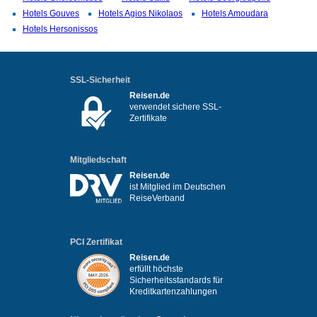
Hotels Gouves
Hotels Agios Nikolaos
Hotels Amoudara
Hotels Hersonissos
SSL-Sicherheit
Reisen.de
verwendet sichere SSL-
Zertifikate
Mitgliedschaft
Reisen.de
ist Mitglied im Deutschen
ReiseVerband
PCI Zertifikat
Reisen.de
erfüllt höchste
Sicherheitsstandards für
Kreditkartenzahlungen