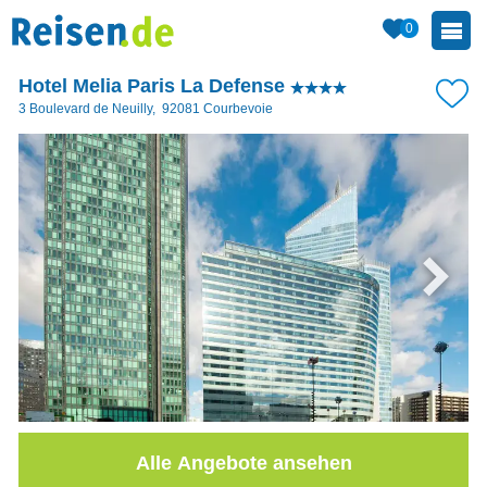
0
Hotel Melia Paris La Defense
3 Boulevard de Neuilly
,
92081
Courbevoie
Alle Angebote ansehen