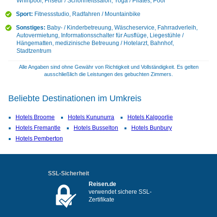
Whirlpool, Friseur / Schönheitssalon, Yoga / Pilates, Pool
Sport:
Fitnessstudio, Radfahren / Mountainbike
Sonstiges:
Baby- / Kinderbetreuung, Wäscheservice, Fahrradverleih,
Autovermietung, Informationsschalter für Ausflüge, Liegestühle /
Hängematten, medizinische Betreuung / Hotelarzt, Bahnhof,
Stadtzentrum
Alle Angaben sind ohne Gewähr von Richtigkeit und Vollständigkeit. Es gelten
ausschließlich die Leistungen des gebuchten Zimmers.
Beliebte Destinationen im Umkreis
Hotels Broome
Hotels Kununurra
Hotels Kalgoorlie
Hotels Fremantle
Hotels Busselton
Hotels Bunbury
Hotels Pemberton
SSL-Sicherheit
Reisen.de
verwendet sichere SSL-
Zertifikate