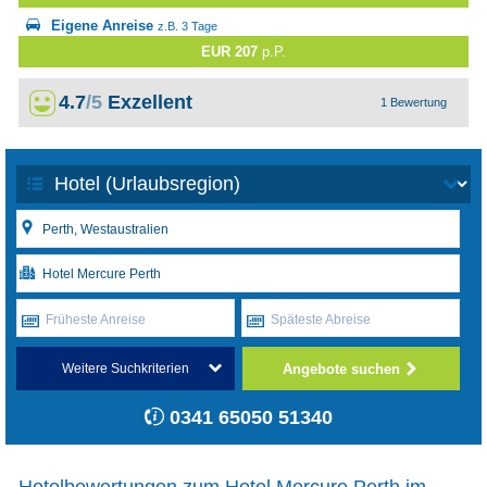
Eigene Anreise
z.B. 3 Tage
EUR 207
p.P.
4.7
/5
Exzellent
1 Bewertung
Früheste Anreise
Späteste Abreise
Angebote suchen
Weitere Suchkriterien
0341 65050 51340