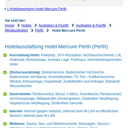
1 Hotelbewertung Hotel Mercure Perth
Sie sind hier:
Home
Hotels
Australien & Pazifik
Australien & Pazifik
Westaustralien
Perth
Hotel Mercure Perth
Hotelausstattung Hotel Mercure Perth (Perth)
Ausstattung Hotel:
Parkplatz, 24-h-Rezeption, Nichtraucherzimmer, Lift,
Hotelsafe, Klimaanlage, zentrale Lage, Parkhaus, behindertengerechtes
Hotel
Zimmeraustattung:
Zimmerservice, Badezimmer mit Dusche,
Badezimmer mit Wanne, Kosmetikartikel, TV, Tee- / Kaffeemaschine,
Minibar, Klimaanlage, Doppelbett, Zustellbetten (auf Anfrage), Babybett,
Wasserkocher
Gastronomie:
Restaurant(s), Bar(s), Café(s), Snackbar(s), Restaurant(s)
mit Klimaanlage, Mittagsbuffet, Kinderspeisen, Diabetiker-Verpflegung,
Vegetarische Verpflegung, Glutenfreie Gerichte
Internet:
Internet (gegen Gebühr), Internet über W-LAN im öffentlichen
Bereich, Internet über W-LAN
Wellness:
Sauna, Spa- und Wellnesscenter, Massagen, Jacuzzi /