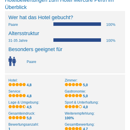
Hotelbewertungen zum Hotel Mercure Perth im
Überblick
Wer hat das Hotel gebucht?
Paare
100%
Altersstruktur
31-35 Jahre
100%
Besonders geeignet für
Paare
Hotel:
Zimmer:
4,8
5,0
Service:
Gastronomie:
4,8
5,0
Lage & Umgebung:
Sport & Unterhaltung:
4,5
4,0
Gesamteindruck:
Weiterempfehlung:
5,0
100%
Bewertungsanzahl:
Gesamtbewertung:
1
4,7