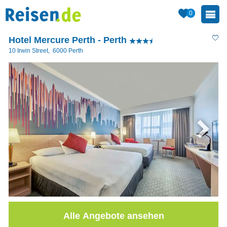
0
Hotel Mercure Perth - Perth
10 Irwin Street
,
6000
Perth
Alle Angebote ansehen