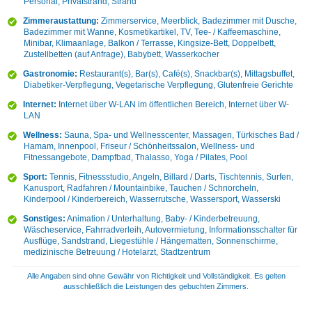
Personal, Privatstrand, Strand
Zimmeraustattung:
Zimmerservice, Meerblick, Badezimmer mit Dusche,
Badezimmer mit Wanne, Kosmetikartikel, TV, Tee- / Kaffeemaschine,
Minibar, Klimaanlage, Balkon / Terrasse, Kingsize-Bett, Doppelbett,
Zustellbetten (auf Anfrage), Babybett, Wasserkocher
Gastronomie:
Restaurant(s), Bar(s), Café(s), Snackbar(s), Mittagsbuffet,
Diabetiker-Verpflegung, Vegetarische Verpflegung, Glutenfreie Gerichte
Internet:
Internet über W-LAN im öffentlichen Bereich, Internet über W-
LAN
Wellness:
Sauna, Spa- und Wellnesscenter, Massagen, Türkisches Bad /
Hamam, Innenpool, Friseur / Schönheitssalon, Wellness- und
Fitnessangebote, Dampfbad, Thalasso, Yoga / Pilates, Pool
Sport:
Tennis, Fitnessstudio, Angeln, Billard / Darts, Tischtennis, Surfen,
Kanusport, Radfahren / Mountainbike, Tauchen / Schnorcheln,
Kinderpool / Kinderbereich, Wasserrutsche, Wassersport, Wasserski
Sonstiges:
Animation / Unterhaltung, Baby- / Kinderbetreuung,
Wäscheservice, Fahrradverleih, Autovermietung, Informationsschalter für
Ausflüge, Sandstrand, Liegestühle / Hängematten, Sonnenschirme,
medizinische Betreuung / Hotelarzt, Stadtzentrum
Alle Angaben sind ohne Gewähr von Richtigkeit und Vollständigkeit. Es gelten
ausschließlich die Leistungen des gebuchten Zimmers.