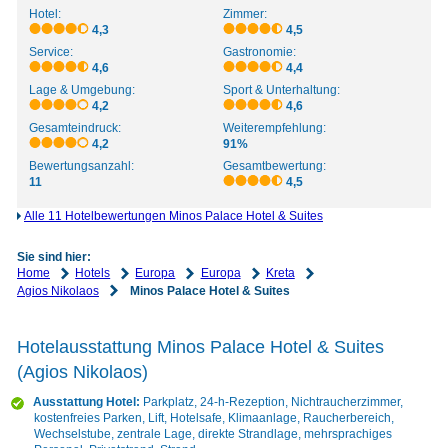
Hotel:
Zimmer:
4,3
4,5
Service:
Gastronomie:
4,6
4,4
Lage & Umgebung:
Sport & Unterhaltung:
4,2
4,6
Gesamteindruck:
Weiterempfehlung:
4,2
91%
Bewertungsanzahl:
Gesamtbewertung:
11
4,5
Alle 11 Hotelbewertungen Minos Palace Hotel & Suites
Sie sind hier:
Home
Hotels
Europa
Europa
Kreta
Agios Nikolaos
Minos Palace Hotel & Suites
Hotelausstattung Minos Palace Hotel & Suites
(Agios Nikolaos)
Ausstattung Hotel:
Parkplatz, 24-h-Rezeption, Nichtraucherzimmer,
kostenfreies Parken, Lift, Hotelsafe, Klimaanlage, Raucherbereich,
Wechselstube, zentrale Lage, direkte Strandlage, mehrsprachiges