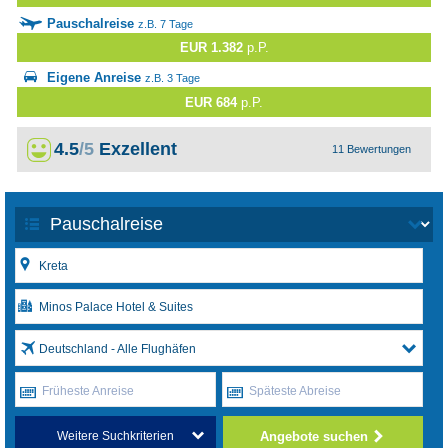
Pauschalreise
z.B. 7 Tage
EUR 1.382
p.P.
Eigene Anreise
z.B. 3 Tage
EUR 684
p.P.
4.5
/5
Exzellent
11 Bewertungen
Deutschland - Alle Flughäfen
Früheste Anreise
Späteste Abreise
Angebote suchen
Weitere Suchkriterien